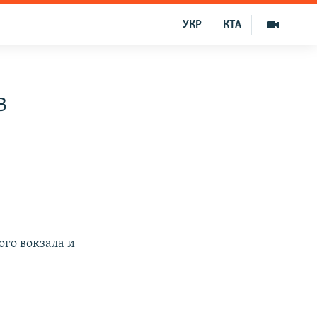
УКР
КТА
в
го вокзала и