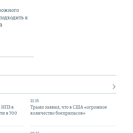
орожного
подходить к
й
11:15
 НПЗ в
Трамп заявил, что в США «огромное
ти в 700
количество боеприпасов»