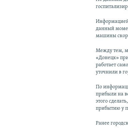
ПОБЕДИТЕЛЕЙ НЕ СУДЯТ?
госпитализир
КРЫМ.НЕПОКОРЕННЫЙ
Информацией 
ELIFBE
данный момен
УКРАИНСКАЯ ПРОБЛЕМА КРЫМА
машины скор
Между тем, м
«Донецк» при
работает сам
уточнили в го
По информаци
прибыли на во
этого сделат
прибытию у п
Ранее городск