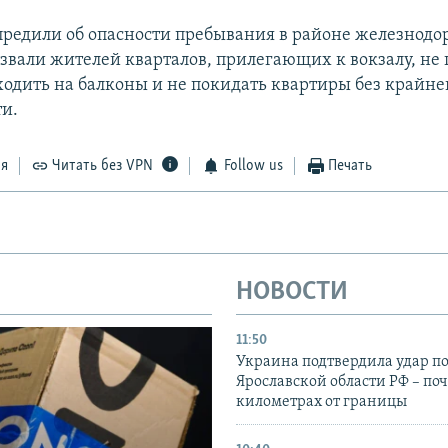
предили об опасности пребывания в районе железнод
извали жителей кварталов, прилегающих к вокзалу, не 
ходить на балконы и не покидать квартиры без крайне
и.
ся
Читать без VPN
Follow us
Печать
НОВОСТИ
11:50
Украина подтвердила удар по
Ярославской области РФ – поч
километрах от границы