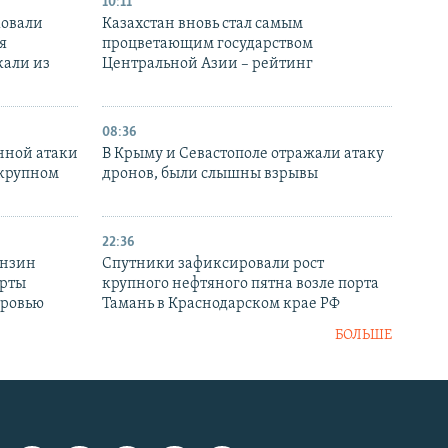
10:11
ковали
Казахстан вновь стал самым
я
процветающим государством
кали из
Центральной Азии – рейтинг
08:36
нной атаки
В Крыму и Севастополе отражали атаку
 крупном
дронов, были слышны взрывы
22:36
ензин
Спутники зафиксировали рост
ерты
крупного нефтяного пятна возле порта
оровью
Тамань в Краснодарском крае РФ
БОЛЬШЕ