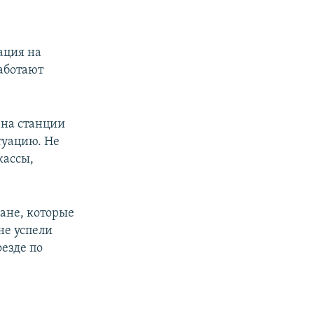
ация на
аботают
 на станции
туацию. Не
кассы,
ане, которые
не успели
езде по