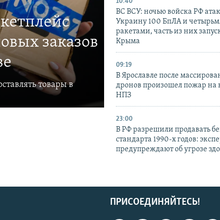
10:40
ВС ВСУ: ночью войска РФ ата
ркетплейс
Украину 100 БпЛА и четырьм
ракетами, часть из них запус
овых заказов
Крыма
ве
09:19
В Ярославле после массирова
ставлять товары в
дронов произошел пожар на
НПЗ
23:00
В РФ разрешили продавать б
стандарта 1990-х годов: эксп
предупреждают об угрозе зд
ПРИСОЕДИНЯЙТЕСЬ!