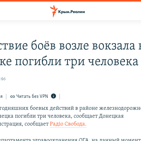
твие боёв возле вокзала 
ке погибли три человека
:46
ся
Читать без VPN
егодняшних боевых действий в районе железнодорожно
нецка погибли три человека, сообщает Донецкая
страция, сообщает
Радіо Свобода.
партамента здравоохранения ОГА, на данный момент