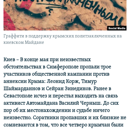
ПРИСОЕДИНЯЙТЕСЬ!
ПОБЕДИТЕЛЕЙ НЕ СУДЯТ?
КРЫМ.НЕПОКОРЕННЫЙ
ELIFBE
Граффити в поддержку крымских политзаключенных на
УКРАИНСКАЯ ПРОБЛЕМА КРЫМА
киевском Майдане
Все сайты RFE/RL
Киев – В конце мая при неизвестных
обстоятельствах в Симферополе пропали трое
участников общественной кампании против
аннексии Крыма: Леонид Корж, Тимур
Шаймарданнов и Сейран Зинединов. Ранее в
Севастополе исчез и перестал выходить на связь
активист Автомайдана Василий Черныш. До сих
пор об их местонахождении и судьбе ничего
неизвестно. Соратники пропавших и их близкие не
сомневаются в том, что все четверо крымчан были