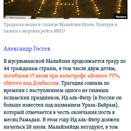
ПРИСОЕДИНЯЙТЕСЬ!
ПОБЕДИТЕЛЕЙ НЕ СУДЯТ?
КРЫМ.НЕПОКОРЕННЫЙ
Траурная акция в столице Малайзии Куала-Лумпуре в
ELIFBE
память о жертвах рейса МН17
УКРАИНСКАЯ ПРОБЛЕМА КРЫМА
Все сайты RFE/RL
Александр Гостев
В мусульманской Малайзии продолжается траур по
44 гражданам страны, в том числе двум детям,
погибшим 17 июля при катастрофе «Боинга-777»,
сбитого над Донбассом
. Трагедия совпала по
времени с наступлением одного из главных
исламских праздников, Ид аль-Фитр (в России он
больше известен под названием Ураза-Байрам),
который отмечается в честь окончания поста в
месяц Рамадан. В этом году Ид аль-Фитр должен
начаться 28 июля. Малайзийцы негодуют, в том