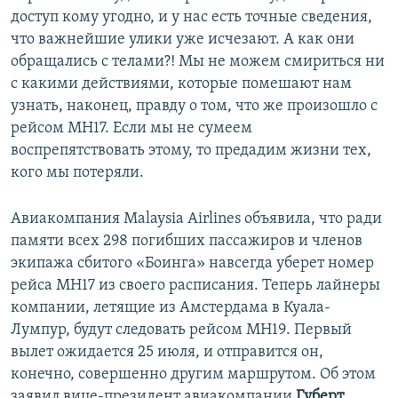
доступ кому угодно, и у нас есть точные сведения,
что важнейшие улики уже исчезают. А как они
обращались с телами?! Мы не можем смириться ни
с какими действиями, которые помешают нам
узнать, наконец, правду о том, что же произошло с
рейсом MH17. Если мы не сумеем
воспрепятствовать этому, то предадим жизни тех,
кого мы потеряли.
Авиакомпания Malaysia Airlines объявила, что ради
памяти всех 298 погибших пассажиров и членов
экипажа сбитого «Боинга» навсегда уберет номер
рейса MH17 из своего расписания. Теперь лайнеры
компании, летящие из Амстердама в Куала-
Лумпур, будут следовать рейсом MH19. Первый
вылет ожидается 25 июля, и отправится он,
конечно, совершенно другим маршрутом. Об этом
заявил вице-президент авиакомпании
Губерт