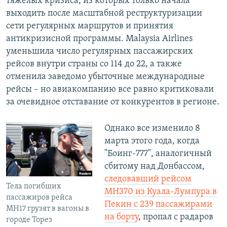
тяжелых кризиса, из которых только начала
выходить после масштабной реструктуризации
сети регулярных маршрутов и принятия
антикризисной программы. Malaysia Airlines
уменьшила число регулярных пассажирских
рейсов внутри страны со 114 до 22, а также
отменила заведомо убыточные международные
рейсы – но авиакомпанию все равно критиковали
за очевидное отставание от конкурентов в регионе.
​Однако все изменило 8
марта этого года, когда
"Боинг-777", аналогичный
сбитому над Донбассом,
следовавший рейсом
Тела погибших
МН370 из Куала-Лумпура в
пассажиров рейса
Пекин с 239 пассажирами
МН17 грузят в вагоны в
на борту
, пропал с радаров
городе Торез