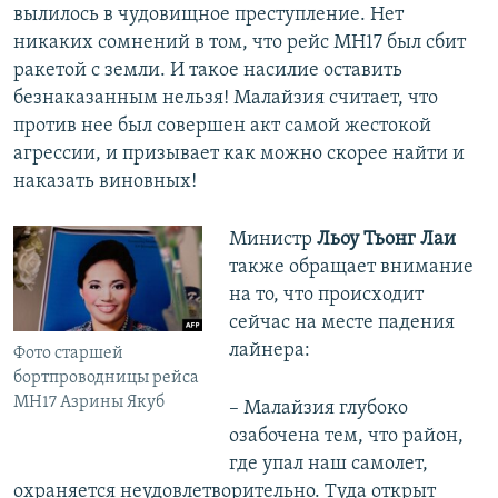
вылилось в чудовищное преступление. Нет
никаких сомнений в том, что рейс MH17 был сбит
ракетой с земли. И такое насилие оставить
безнаказанным нельзя! Малайзия считает, что
против нее был совершен акт самой жестокой
агрессии, и призывает как можно скорее найти и
наказать виновных!
Министр
Льоу Тьонг Лаи
также обращает внимание
на то, что происходит
сейчас на месте падения
лайнера:
Фото старшей
бортпроводницы рейса
МН17 Азрины Якуб
– Малайзия глубоко
озабочена тем, что район,
где упал наш самолет,
охраняется неудовлетворительно. Туда открыт