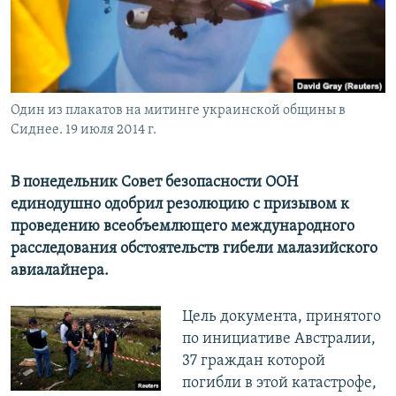
ПРИСОЕДИНЯЙТЕСЬ!
ПОБЕДИТЕЛЕЙ НЕ СУДЯТ?
КРЫМ.НЕПОКОРЕННЫЙ
ELIFBE
Один из плакатов на митинге украинской общины в
УКРАИНСКАЯ ПРОБЛЕМА КРЫМА
Сиднее. 19 июля 2014 г.
Все сайты RFE/RL
В понедельник Совет безопасности ООН
единодушно одобрил резолюцию с призывом к
проведению всеобъемлющего международного
расследования обстоятельств гибели малазийского
авиалайнера.
Цель документа, принятого
по инициативе Австралии,
37 граждан которой
погибли в этой катастрофе,