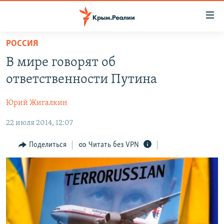
Доступность
ссылки
Вернуться
РОССИЯ
к
НОВОСТИ
В мире говорят об
основному
СПЕЦПРОЕКТЫ
содержанию
ответственности Путина
ВОДА
Вернутся
ГРУЗ 200
к
Юрий Жигалкин
ИСТОРИЯ
КАРТА ВОЕННЫХ ОБЪЕКТОВ КРЫМА
главной
22 июля 2014, 12:07
ЕЩЕ
11 ЛЕТ ОККУПАЦИИ КРЫМА. 11 ИСТОРИЙ СОПРОТИВЛЕНИЯ
навигации
Вернутся
РАДІО СВОБОДА
ИНТЕРАКТИВ
Поделиться
Читать без VPN
к
КАК ОБОЙТИ БЛОКИРОВКУ
ИНФОГРАФИКА
поиску
ТЕЛЕПРОЕКТ КРЫМ.РЕАЛИИ
Українською
СОВЕТЫ ПРАВОЗАЩИТНИКОВ
Qırımtatar
ПРОПАВШИЕ БЕЗ ВЕСТИ