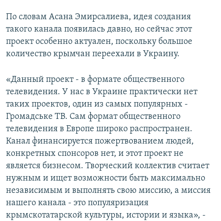
ПРИСОЕДИНЯЙТЕСЬ!
ПОБЕДИТЕЛЕЙ НЕ СУДЯТ?
По словам Асана Эмирсалиева, идея создания
КРЫМ.НЕПОКОРЕННЫЙ
такого канала появилась давно, но сейчас этот
проект особенно актуален, поскольку большое
ELIFBE
количество крымчан переехали в Украину.
УКРАИНСКАЯ ПРОБЛЕМА КРЫМА
Все сайты RFE/RL
«Данный проект - в формате общественного
телевидения. У нас в Украине практически нет
таких проектов, один из самых популярных -
Громадське ТВ. Сам формат общественного
телевидения в Европе широко распространен.
Канал финансируется пожертвованием людей,
конкретных спонсоров нет, и этот проект не
является бизнесом. Творческий коллектив считает
нужным и ищет возможности быть максимально
независимым и выполнять свою миссию, а миссия
нашего канала - это популяризация
крымскотатарской культуры, истории и языка», -