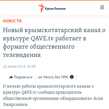
Доступность
ссылки
Вернуться
НОВОСТИ
к
НОВОСТИ
Новый крымскотатарский канал о
основному
СПЕЦПРОЕКТЫ
содержанию
культуре QAVE.tv работает в
ВОДА
Вернутся
ГРУЗ 200
формате общественного
к
ИСТОРИЯ
КАРТА ВОЕННЫХ ОБЪЕКТОВ КРЫМА
телевидения
главной
ЕЩЕ
11 ЛЕТ ОККУПАЦИИ КРЫМА. 11 ИСТОРИЙ СОПРОТИВЛЕНИЯ
навигации
22 июля 2014, 16:58
Вернутся
РАДІО СВОБОДА
ИНТЕРАКТИВ
к
Поделиться
Читать без VPN
КАК ОБОЙТИ БЛОКИРОВКУ
ИНФОГРАФИКА
поиску
О начале работы крымскотатарского канала о
ТЕЛЕПРОЕКТ КРЫМ.РЕАЛИИ
Українською
культуре QAVE.tv сообщил председатель
СОВЕТЫ ПРАВОЗАЩИТНИКОВ
общественной организации «Къардашлыкъ» Асан
Qırımtatar
Эмирсалиев.
ПРОПАВШИЕ БЕЗ ВЕСТИ