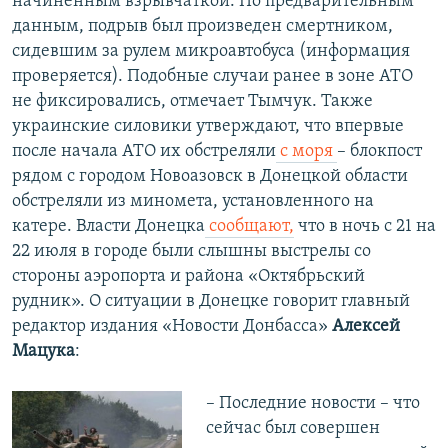
начиненным взрывчаткой. По предварительным
данным, подрыв был произведен смертником,
сидевшим за рулем микроавтобуса (информация
проверяется). Подобные случаи ранее в зоне АТО
не фиксировались, отмечает Тымчук. Также
украинские силовики утверждают, что впервые
после начала АТО их обстреляли
с моря
– блокпост
рядом с городом Новоазовск в Донецкой области
обстреляли из миномета, установленного на
катере. Власти Донецка
сообщают,
что в ночь с 21 на
22 июля в городе были слышны выстрелы со
стороны аэропорта и района «Октябрьский
рудник». О ситуации в Донецке говорит главный
редактор издания «Новости Донбасса»
Алексей
Мацука
:
– Последние новости – что
сейчас был совершен