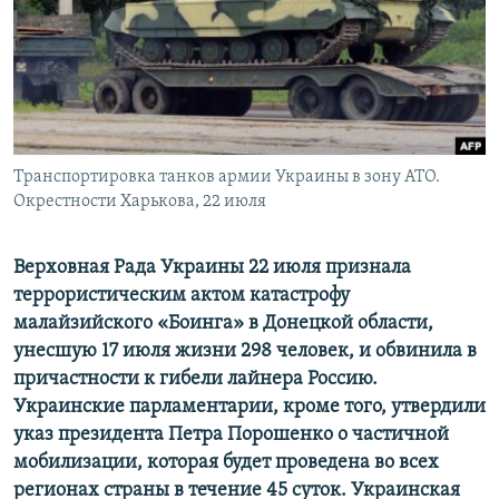
ПРИСОЕДИНЯЙТЕСЬ!
ПОБЕДИТЕЛЕЙ НЕ СУДЯТ?
КРЫМ.НЕПОКОРЕННЫЙ
ELIFBE
УКРАИНСКАЯ ПРОБЛЕМА КРЫМА
Все сайты RFE/RL
Транспортировка танков армии Украины в зону АТО.
Окрестности Харькова, 22 июля
Верховная Рада Украины 22 июля признала
террористическим актом катастрофу
малайзийского «Боинга» в Донецкой области,
унесшую 17 июля жизни 298 человек, и обвинила в
причастности к гибели лайнера Россию.
Украинские парламентарии, кроме того, утвердили
указ президента Петра Порошенко о частичной
мобилизации, которая будет проведена во всех
регионах страны в течение 45 суток. Украинская