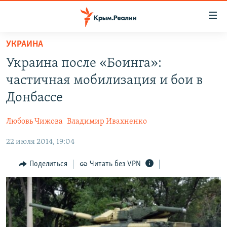
Доступность
ссылки
Вернуться
УКРАИНА
к
НОВОСТИ
Украина после «Боинга»:
основному
СПЕЦПРОЕКТЫ
содержанию
частичная мобилизация и бои в
ВОДА
Вернутся
ГРУЗ 200
Донбассе
к
ИСТОРИЯ
КАРТА ВОЕННЫХ ОБЪЕКТОВ КРЫМА
главной
Любовь Чижова
Владимир Ивахненко
ЕЩЕ
11 ЛЕТ ОККУПАЦИИ КРЫМА. 11 ИСТОРИЙ СОПРОТИВЛЕНИЯ
навигации
Вернутся
22 июля 2014, 19:04
РАДІО СВОБОДА
ИНТЕРАКТИВ
к
КАК ОБОЙТИ БЛОКИРОВКУ
ИНФОГРАФИКА
Поделиться
Читать без VPN
поиску
ТЕЛЕПРОЕКТ КРЫМ.РЕАЛИИ
Українською
СОВЕТЫ ПРАВОЗАЩИТНИКОВ
Qırımtatar
ПРОПАВШИЕ БЕЗ ВЕСТИ