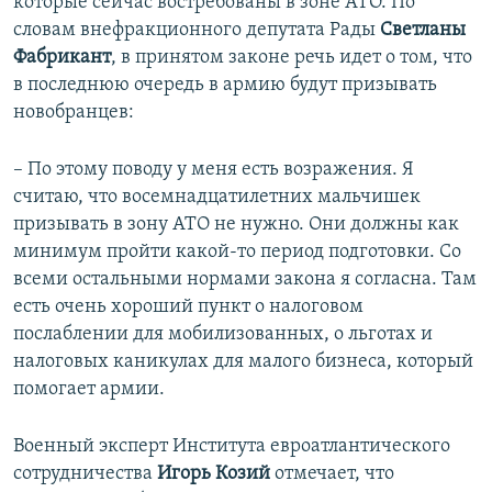
которые сейчас востребованы в зоне АТО. По
словам внефракционного депутата Рады
Светланы
Фабрикант
, в принятом законе речь идет о том, что
в последнюю очередь в армию будут призывать
новобранцев:
– По этому поводу у меня есть возражения. Я
считаю, что восемнадцатилетних мальчишек
призывать в зону АТО не нужно. Они должны как
минимум пройти какой-то период подготовки. Со
всеми остальными нормами закона я согласна. Там
есть очень хороший пункт о налоговом
послаблении для мобилизованных, о льготах и
налоговых каникулах для малого бизнеса, который
помогает армии.
Военный эксперт Института евроатлантического
сотрудничества
Игорь Козий
отмечает, что