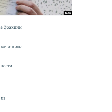
ке фракции
ыми открыл
нности
 из