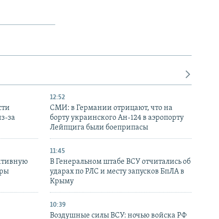
12:52
сти
СМИ: в Германии отрицают, что на
з-за
борту украинского Ан-124 в аэропорту
Лейпцига были боеприпасы
11:45
ктивную
В Генеральном штабе ВСУ отчитались об
уры
ударах по РЛС и месту запусков БпЛА в
в
Крыму
10:39
Воздушные силы ВСУ: ночью войска РФ