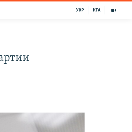
УКР
КТА
артии