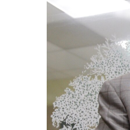
ПОБЕДИТЕЛЕЙ НЕ СУДЯТ?
КРЫМ.НЕПОКОРЕННЫЙ
ELIFBE
УКРАИНСКАЯ ПРОБЛЕМА КРЫМА