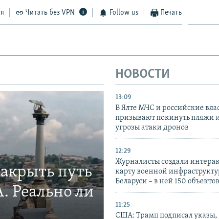
ся
Читать без VPN
Follow us
Печать
НОВОСТИ
13:09
В Ялте МЧС и российские вла
призывают покинуть пляжи и
угрозы атаки дронов
12:29
Журналисты создали интера
закрыть путь
карту военной инфраструкт
Беларуси – в ней 150 объекто
. Реально ли
11:25
США: Трамп подписал указы,