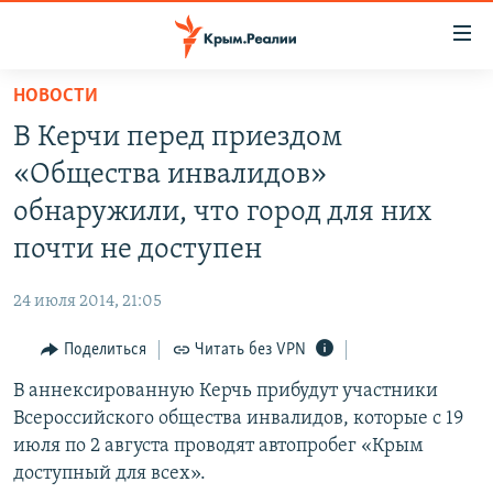
Доступность
ссылки
Вернуться
НОВОСТИ
к
НОВОСТИ
В Керчи перед приездом
основному
СПЕЦПРОЕКТЫ
содержанию
«Общества инвалидов»
ВОДА
Вернутся
ГРУЗ 200
обнаружили, что город для них
к
ИСТОРИЯ
КАРТА ВОЕННЫХ ОБЪЕКТОВ КРЫМА
почти не доступен
главной
ЕЩЕ
11 ЛЕТ ОККУПАЦИИ КРЫМА. 11 ИСТОРИЙ СОПРОТИВЛЕНИЯ
навигации
24 июля 2014, 21:05
Вернутся
РАДІО СВОБОДА
ИНТЕРАКТИВ
к
Поделиться
Читать без VPN
КАК ОБОЙТИ БЛОКИРОВКУ
ИНФОГРАФИКА
поиску
В аннексированную Керчь прибудут участники
ТЕЛЕПРОЕКТ КРЫМ.РЕАЛИИ
Українською
Всероссийского общества инвалидов, которые с 19
СОВЕТЫ ПРАВОЗАЩИТНИКОВ
июля по 2 августа проводят автопробег «Крым
Qırımtatar
доступный для всех».
ПРОПАВШИЕ БЕЗ ВЕСТИ