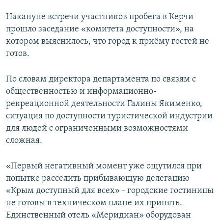
ПРИСОЕДИНЯЙТЕСЬ!
ПОБЕДИТЕЛЕЙ НЕ СУДЯТ?
Накануне встречи участников пробега в Керчи
КРЫМ.НЕПОКОРЕННЫЙ
прошло заседание «комитета доступности», на
котором выяснилось, что город к приёму гостей не
ELIFBE
готов.
УКРАИНСКАЯ ПРОБЛЕМА КРЫМА
Все сайты RFE/RL
По словам директора департамента по связям с
общественностью и информационно-
рекреационной деятельности Галины Якименко,
ситуация по доступности туристической индустрии
для людей с ограниченными возможностями
сложная.
«Первый негативный момент уже ощутился при
попытке расселить прибывающую делегацию
«Крым доступный для всех» - городские гостиницы
не готовы в техническом плане их принять.
Единственный отель «Меридиан» оборудован