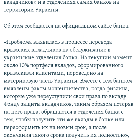
вкладчиков» и в отделениях самих банков на
ПРИСОЕДИНЯЙТЕСЬ!
ПОБЕДИТЕЛЕЙ НЕ СУДЯТ?
территории Украины.
КРЫМ.НЕПОКОРЕННЫЙ
Об этом сообщается на официальном сайте банка.
ELIFBE
УКРАИНСКАЯ ПРОБЛЕМА КРЫМА
«Проблема выявилась в процессе перевода
Все сайты RFE/RL
крымских вкладчиков на обслуживание в
украинские отделения банка. На текущий момент
около 10% портфеля вкладов, сформированного
крымскими клиентами, переведено на
материковую часть Украины. Вместе с тем банком
выявлены факты мошенничества, когда физлица,
которые уже переуступили свои права по вкладу
Фонду защиты вкладчиков, таким образом потеряв
на него права, обращаются в отделения банка с
тем, чтобы получить эти же вклады в банке или
переоформить их на новый срок, а после
окончания такого срока получить их полностью»,