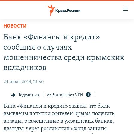
Доступность
ссылки
Вернуться
НОВОСТИ
к
НОВОСТИ
Банк «Финансы и кредит»
основному
СПЕЦПРОЕКТЫ
содержанию
сообщил о случаях
ВОДА
Вернутся
ГРУЗ 200
мошенничества среди крымских
к
ИСТОРИЯ
КАРТА ВОЕННЫХ ОБЪЕКТОВ КРЫМА
вкладчиков
главной
ЕЩЕ
11 ЛЕТ ОККУПАЦИИ КРЫМА. 11 ИСТОРИЙ СОПРОТИВЛЕНИЯ
навигации
24 июля 2014, 21:50
Вернутся
РАДІО СВОБОДА
ИНТЕРАКТИВ
к
Поделиться
Читать без VPN
КАК ОБОЙТИ БЛОКИРОВКУ
ИНФОГРАФИКА
поиску
Банк «Финансы и кредит» заявил, что были
ТЕЛЕПРОЕКТ КРЫМ.РЕАЛИИ
Українською
выявлены попытки жителей Крыма получить
СОВЕТЫ ПРАВОЗАЩИТНИКОВ
вклады, размещенные в украинских банках,
Qırımtatar
дважды: через российский «Фонд защиты
ПРОПАВШИЕ БЕЗ ВЕСТИ