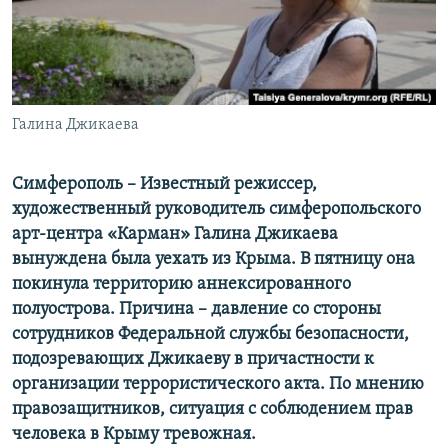
ПРИСОЕДИНЯЙТЕСЬ!
ПОБЕДИТЕЛЕЙ НЕ СУДЯТ?
КРЫМ.НЕПОКОРЕННЫЙ
ELIFBE
Галина Джикаева
УКРАИНСКАЯ ПРОБЛЕМА КРЫМА
Все сайты RFE/RL
Симферополь – Известный режиссер,
художественный руководитель симферопольского
арт-центра «Карман» Галина Джикаева
вынуждена была уехать из Крыма. В пятницу она
покинула территорию аннексированного
полуострова. Причина – давление со стороны
сотрудников Федеральной службы безопасности,
подозревающих Джикаеву в причастности к
организации террористического акта. По мнению
правозащитников, ситуация с соблюдением прав
человека в Крыму тревожная.