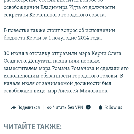
рассмотрение сессии вносится вопрос об
ПРИСОЕДИНЯЙТЕСЬ!
ПОБЕДИТЕЛЕЙ НЕ СУДЯТ?
освобождении Владимира Идта от должности
секретаря Керченского городского совета.
КРЫМ.НЕПОКОРЕННЫЙ
ELIFBE
В повестке также стоит вопрос об исполнении
бюджета Керчи за 1 полугодие 2014 года.
УКРАИНСКАЯ ПРОБЛЕМА КРЫМА
Все сайты RFE/RL
30 июня в отставку отправили мэра Керчи Олега
Осадчего. Депутаты назначили первым
заместителем мэра Романа Романова и сделали его
исполняющим обязанности городского головы. В
начале июля от занимаемой должности был
освобожден вице-мэр Алексей Милованов.
Поделиться
Читать без VPN
Follow us
ЧИТАЙТЕ ТАКЖЕ: