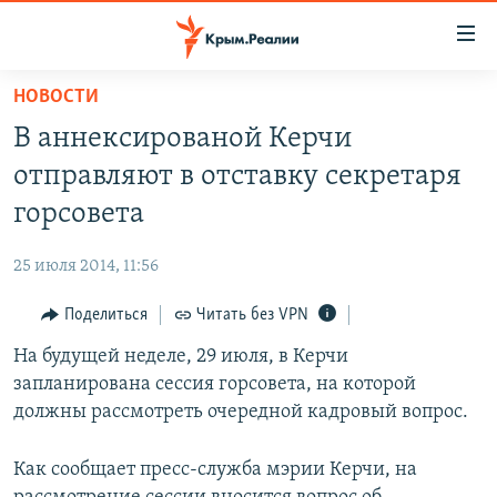
Доступность
ссылки
Вернуться
НОВОСТИ
к
НОВОСТИ
В аннексированой Керчи
основному
СПЕЦПРОЕКТЫ
содержанию
отправляют в отставку секретаря
ВОДА
Вернутся
ГРУЗ 200
горсовета
к
ИСТОРИЯ
КАРТА ВОЕННЫХ ОБЪЕКТОВ КРЫМА
главной
25 июля 2014, 11:56
ЕЩЕ
11 ЛЕТ ОККУПАЦИИ КРЫМА. 11 ИСТОРИЙ СОПРОТИВЛЕНИЯ
навигации
Вернутся
Поделиться
Читать без VPN
РАДІО СВОБОДА
ИНТЕРАКТИВ
к
На будущей неделе, 29 июля, в Керчи
КАК ОБОЙТИ БЛОКИРОВКУ
ИНФОГРАФИКА
поиску
запланирована сессия горсовета, на которой
ТЕЛЕПРОЕКТ КРЫМ.РЕАЛИИ
должны рассмотреть очередной кадровый вопрос.
Українською
СОВЕТЫ ПРАВОЗАЩИТНИКОВ
Qırımtatar
Как сообщает пресс-служба мэрии Керчи, на
ПРОПАВШИЕ БЕЗ ВЕСТИ