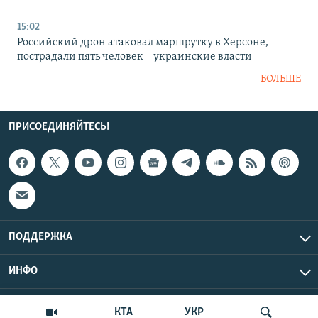
15:02
Российский дрон атаковал маршрутку в Херсоне,
пострадали пять человек – украинские власти
БОЛЬШЕ
ПРИСОЕДИНЯЙТЕСЬ!
ПОДДЕРЖКА
ИНФО
UTC+3
Copyright Крым.Реалии, 2026 | Все права защищены.
КТА
УКР