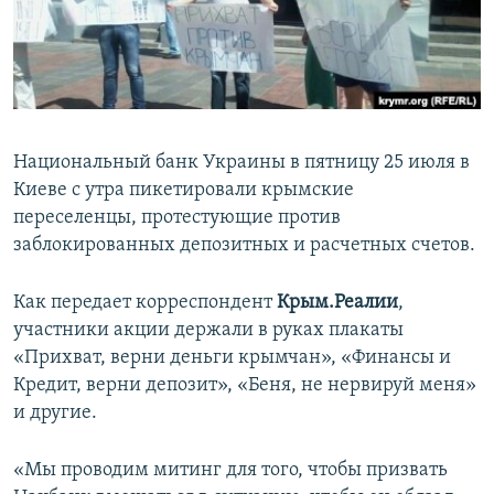
ПРИСОЕДИНЯЙТЕСЬ!
ПОБЕДИТЕЛЕЙ НЕ СУДЯТ?
КРЫМ.НЕПОКОРЕННЫЙ
ELIFBE
УКРАИНСКАЯ ПРОБЛЕМА КРЫМА
Национальный банк Украины в пятницу 25 июля в
Все сайты RFE/RL
Киеве с утра пикетировали крымские
переселенцы, протестующие против
заблокированных депозитных и расчетных счетов.
Как передает корреспондент
Крым.Реалии
,
участники акции держали в руках плакаты
«Прихват, верни деньги крымчан», «Финансы и
Кредит, верни депозит», «Беня, не нервируй меня»
и другие.
«Мы проводим митинг для того, чтобы призвать