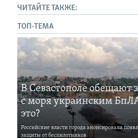
ЧИТАЙТЕ ТАКЖЕ:
ТОП-ТЕМА
В Севастополе обещают 
с моря украинским БпЛА
это?
Российские власти города анонсировали появ
защиты от беспилотников