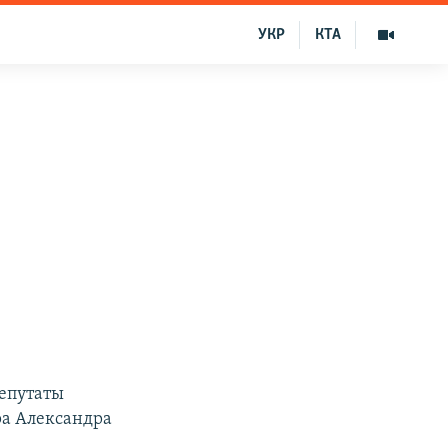
УКР
КТА
депутаты
ра Александра