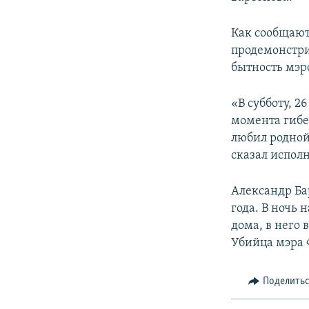
ПОБЕДИТЕЛЕЙ НЕ СУДЯТ?
КРЫМ.НЕПОКОРЕННЫЙ
Как сообщаю
продемонстри
ELIFBE
бытность мэр
УКРАИНСКАЯ ПРОБЛЕМА КРЫМА
«В субботу, 2
момента гибе
любил родной 
сказал испол
Александр Ба
года. В ночь 
дома, в него
Убийца мэра 
Поделить