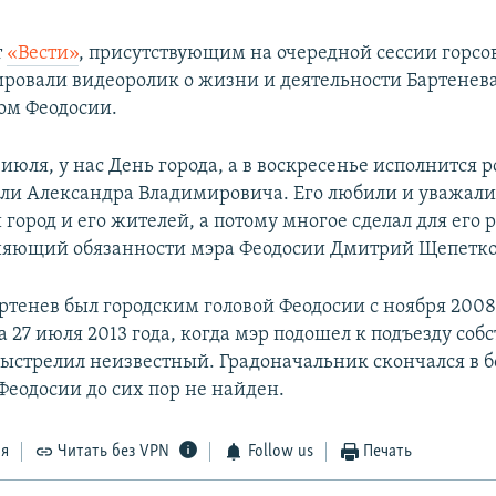
т
«Вести»
, присутствующим на очередной сессии горсо
ровали видеоролик о жизни и деятельности Бартенева
ом Феодосии.
6 июля, у нас День города, а в воскресенье исполнится р
ли Александра Владимировича. Его любили и уважали,
город и его жителей, а потому многое сделал для его 
няющий обязанности мэра Феодосии Дмитрий Щепетко
ртенев был городским головой Феодосии с ноября 2008
на 27 июля 2013 года, когда мэр подошел к подъезду соб
 выстрелил неизвестный. Градоначальник скончался в 
Феодосии до сих пор не найден.
ся
Читать без VPN
Follow us
Печать