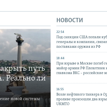
НОВОСТИ
22:54
Под санкции США попали ку
генералы и компании, связа
поставками оружия из РФ
18:44
При взрыве в Москве погиб г
закрыть путь
майор армии РФ Плохотнюк и
главкома ВКС – российские 
. Реально ли
16:55
Возле нефтяного танкера в 
ление новой системы
проливе произошли два взры
UKMTO