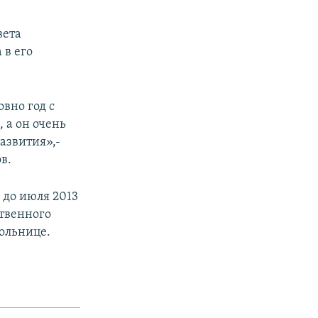
вета
 в его
овно год с
 а он очень
развития»,-
в.
 до июля 2013
ственного
больнице.