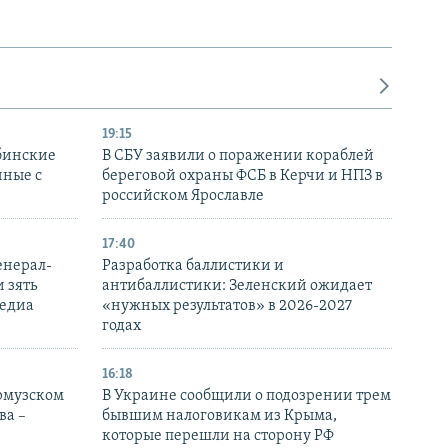
19:15
бинские
В СБУ заявили о поражении кораблей
нные с
береговой охраны ФСБ в Керчи и НПЗ в
российском Ярославле
17:40
енерал-
Разработка баллистики и
 зять
антибаллистики: Зеленский ожидает
медиа
«нужных результатов» в 2026-2027
годах
16:18
Ормузском
В Украине сообщили о подозрении трем
ва –
бывшим налоговикам из Крыма,
которые перешли на сторону РФ