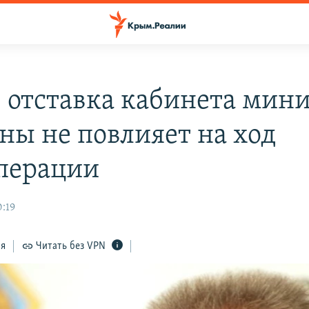
 отставка кабинета мин
ны не повлияет на ход
перации
0:19
ся
Читать без VPN