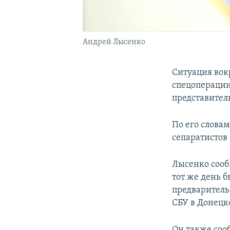
Андрей Лысенко
Ситуация вок
спецоперации 
представител
По его слова
сепаратистов 
Лысенко сооб
тот же день 
предваритель
СБУ в Донецко
Он также соо