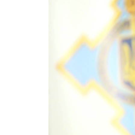
ПОБЕДИТЕЛЕЙ НЕ СУДЯТ?
КРЫМ.НЕПОКОРЕННЫЙ
ELIFBE
УКРАИНСКАЯ ПРОБЛЕМА КРЫМА