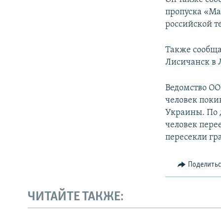
пропуска «Ма
российской т
Также сообща
Лисичанск в 
Ведомство ОО
человек поки
Украины. По 
человек перее
пересекли гра
Поделить
ЧИТАЙТЕ ТАКЖЕ: