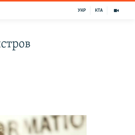
УКР
КТА
истров