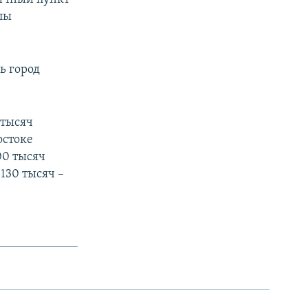
лы
ь город
 тысяч
остоке
00 тысяч
130 тысяч –