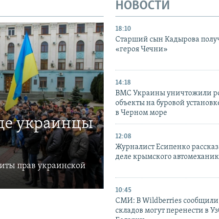
НОВОСТИ
18:10
Старший сын Кадырова полу
«героя Чечни»
14:18
ВМС Украины уничтожили р
объекты на буровой установ
в Черном море
где украинцы
12:08
Журналист Есипенко рассказ
деле крымского автомехани
щиты прав украинской
10:45
СМИ: В Wildberries сообщили,
складов могут перенести в У