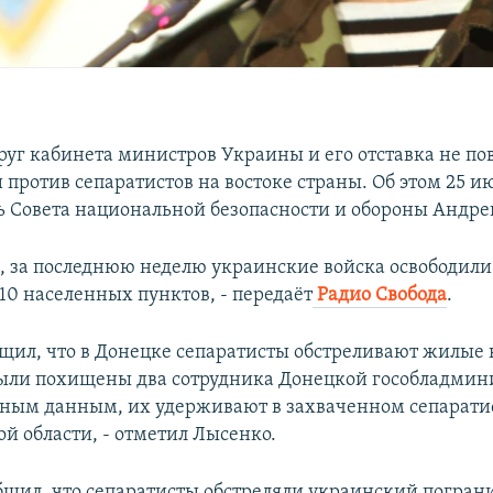
руг кабинета министров Украины и его отставка не по
против сепаратистов на востоке страны. Об этом 25 и
ь Совета национальной безопасности и обороны Андре
м, за последнюю неделю украинские войска освободили
10 населенных пунктов, - передаёт
Радио Свобода
.
щил, что в Донецке сепаратисты обстреливают жилые 
были похищены два сотрудника Донецкой гособладмин
ным данным, их удерживают в захваченном сепарати
й области, - отметил Лысенко.
бщил, что сепаратисты обстреляли украинский погра