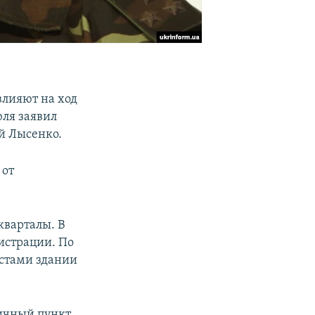
влияют на ход
юля заявил
й Лысенко.
 от
кварталы. В
истрации. По
стами здании
ничный пункт