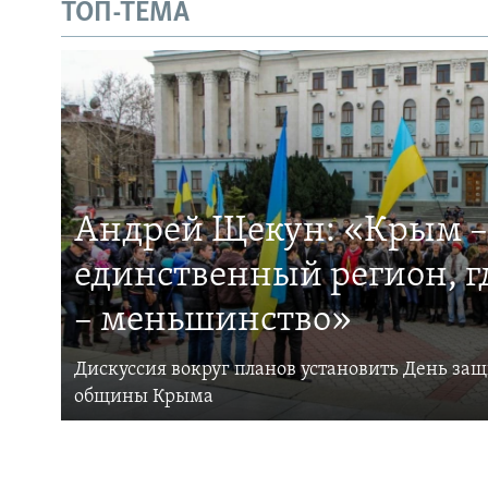
ТОП-ТЕМА
Андрей Щекун: «Крым –
единственный регион, 
– меньшинство»
Дискуссия вокруг планов установить День за
общины Крыма