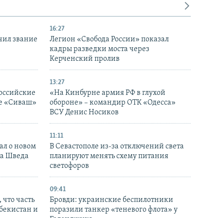
16:27
чил звание
Легион «Свобода России» показал
кадры разведки моста через
Керченский пролив
13:27
оссийские
«На Кинбурне армия РФ в глухой
ке «Сиваш»
обороне» – командир ОТК «Одесса»
ВСУ Денис Носиков
11:11
ал о новом
В Севастополе из-за отключений света
ка Шведа
планируют менять схему питания
светофоров
09:41
 что часть
Бровди: украинские беспилотники
збекистан и
поразили танкер «теневого флота» у