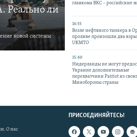
главкома ВКС – российские 
. Реально ли
16:55
Возле нефтяного танкера в 
ление новой системы
проливе произошли два взры
UKMTO
15:40
Нидерланды не могут предос
Украине дополнительные
перехватчики Patriot из своих
Минобороны страны
ПРИСОЕДИНЯЙТЕСЬ!
и. О нас