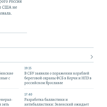
рого Россия
ни США не
овала.
19:15
бинские
В СБУ заявили о поражении кораблей
нные с
береговой охраны ФСБ в Керчи и НПЗ в
российском Ярославле
17:40
енерал-
Разработка баллистики и
 зять
антибаллистики: Зеленский ожидает