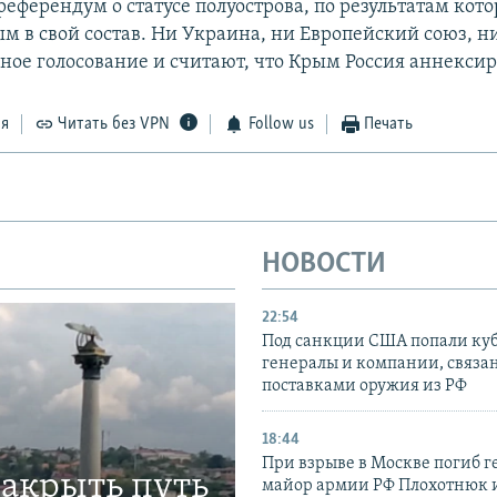
еферендум о статусе полуострова, по результатам кото
м в свой состав. Ни Украина, ни Европейский союз, 
ное голосование и считают, что Крым Россия аннексир
ся
Читать без VPN
Follow us
Печать
НОВОСТИ
22:54
Под санкции США попали ку
генералы и компании, связа
поставками оружия из РФ
18:44
При взрыве в Москве погиб г
закрыть путь
майор армии РФ Плохотнюк и