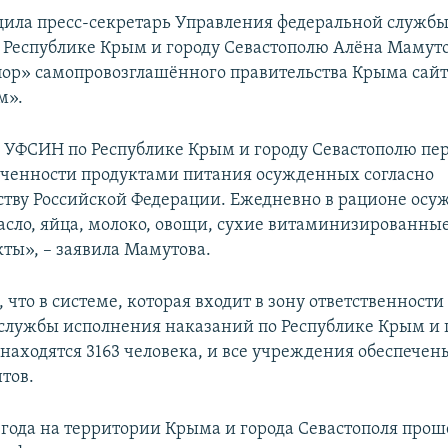
щила пресс-секретарь Управления федеральной служб
 Республике Крым и городу Севастополю Алёна Мамуто
пор» самопровозглашённого правительства Крыма сай
м».
УФСИН по Республике Крым и городу Севастополю пе
ченности продуктами питания осужденных согласно
ству Российской Федерации. Ежедневно в рационе осу
масло, яйца, молоко, овощи, сухие витаминизированны
ты», – заявила Мамутова.
 что в системе, которая входит в зону ответственност
службы исполнения наказаний по Республике Крым и 
 находятся 3163 человека, и все учреждения обеспече
тов.
4 года на территории Крыма и города Севастополя прош