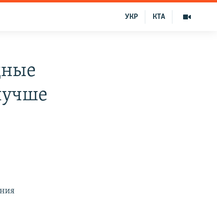
УКР
КТА
дные
лучше
яния