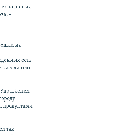
ы исполнения
ва, –
т
решли на
жденных есть
е кисели или
и Управления
городу
ны продуктами
ел так