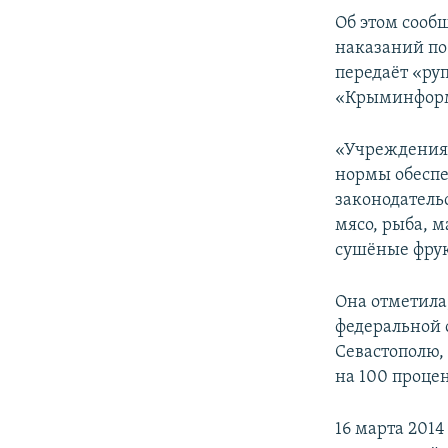
ПОБЕДИТЕЛЕЙ НЕ СУДЯТ?
Об этом сооб
КРЫМ.НЕПОКОРЕННЫЙ
наказаний по
передаёт «ру
ELIFBE
«Крыминфор
УКРАИНСКАЯ ПРОБЛЕМА КРЫМА
«Учреждения 
нормы обеспе
законодатель
мясо, рыба, 
сушёные фрук
Она отметила,
федеральной 
Севастополю,
на 100 процен
16 марта 201