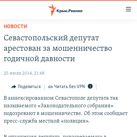
Доступность
ссылки
Вернуться
НОВОСТИ
к
НОВОСТИ
Севастопольский депутат
основному
СПЕЦПРОЕКТЫ
содержанию
арестован за мошенничество
ВОДА
Вернутся
ГРУЗ 200
годичной давности
к
ИСТОРИЯ
КАРТА ВОЕННЫХ ОБЪЕКТОВ КРЫМА
главной
25 июля 2014, 21:48
ЕЩЕ
11 ЛЕТ ОККУПАЦИИ КРЫМА. 11 ИСТОРИЙ СОПРОТИВЛЕНИЯ
навигации
Вернутся
Поделиться
Читать без VPN
РАДІО СВОБОДА
ИНТЕРАКТИВ
к
В аннексированном Севастополе депутата так
КАК ОБОЙТИ БЛОКИРОВКУ
ИНФОГРАФИКА
поиску
называемого «Законодательного собрания»
ТЕЛЕПРОЕКТ КРЫМ.РЕАЛИИ
подозревают в мошенничестве. Об этом сообщает
Українською
пресс-служба местной «полиции».
СОВЕТЫ ПРАВОЗАЩИТНИКОВ
Qırımtatar
ПРОПАВШИЕ БЕЗ ВЕСТИ