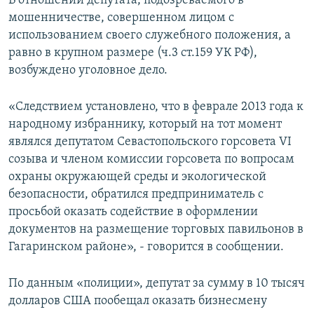
В отношении депутата, подозреваемого в
ПРИСОЕДИНЯЙТЕСЬ!
ПОБЕДИТЕЛЕЙ НЕ СУДЯТ?
мошенничестве, совершенном лицом с
использованием своего служебного положения, а
КРЫМ.НЕПОКОРЕННЫЙ
равно в крупном размере (ч.3 ст.159 УК РФ),
ELIFBE
возбуждено уголовное дело.
УКРАИНСКАЯ ПРОБЛЕМА КРЫМА
«Следствием установлено, что в феврале 2013 года к
Все сайты RFE/RL
народному избраннику, который на тот момент
являлся депутатом Севастопольского горсовета VI
созыва и членом комиссии горсовета по вопросам
охраны окружающей среды и экологической
безопасности, обратился предприниматель с
просьбой оказать содействие в оформлении
документов на размещение торговых павильонов в
Гагаринском районе», - говорится в сообщении.
По данным «полиции», депутат за сумму в 10 тысяч
долларов США пообещал оказать бизнесмену