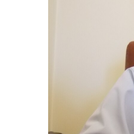
ПОБЕДИТЕЛЕЙ НЕ СУДЯТ?
КРЫМ.НЕПОКОРЕННЫЙ
ELIFBE
УКРАИНСКАЯ ПРОБЛЕМА КРЫМА