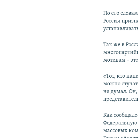
По его словам
России призн
устанавливать
Так же в Рос
многопартийн
мотивам – эт
«Тот, кто нап
можно стучать
не думал. Он,
представител
Как сообщало
Федеральную 
массовых ко