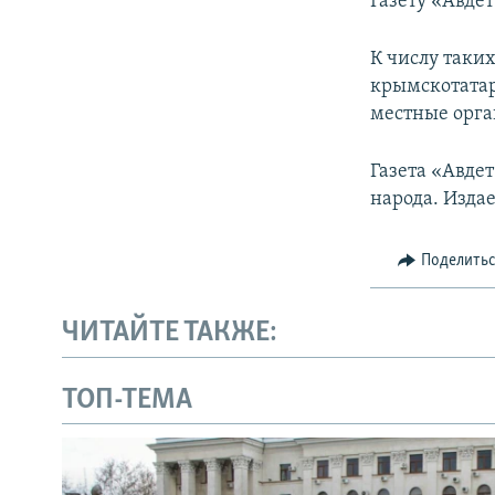
Газету «Авде
К числу таки
крымскотатар
местные орга
Газета «Авде
народа. Издае
Поделить
ЧИТАЙТЕ ТАКЖЕ:
ТОП-ТЕМА