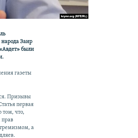
ль
 народа Заир
 «Авдет» были
и.
нения газеты
лся. Призывы
Статья первая
 том, что,
 прав
стремизмом, а
дляев.