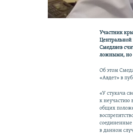
Участник кры
Центральной 
Смедляев счи
ложными, но 
Об этом Смед
«Авдет» в пу
«У стукача св
к неучастию 
общих положе
воспрепятств
соединенные 
в данном случ