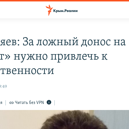
яев: За ложный донос на
т» нужно привлечь к
ственности
9:49
ся
Читать без VPN