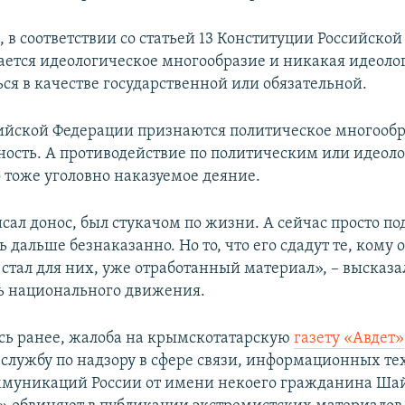
, в соответствии со статьей 13 Конституции Российской
ается идеологическое многообразие и никакая идеоло
ся в качестве государственной или обязательной.
сийской Федерации признаются политическое многообр
ость. А противодействие по политическим или идеол
о тоже уголовно наказуемое деяние.
исал донос, был стукачом по жизни. А сейчас просто по
 дальше безнаказанно. Но то, что его сдадут те, кому о
 стал для них, уже отработанный материал», – высказа
ь национального движения.
сь ранее, жалоба на крымскотатарскую
газету «Авдет»
службу по надзору в сфере связи, информационных те
ммуникаций России от имени некоего гражданина Ша