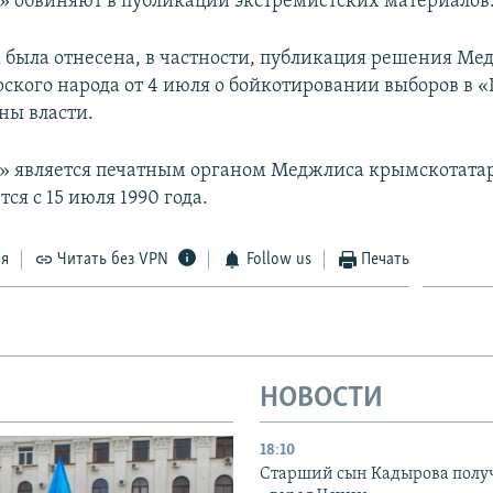
т» обвиняют в публикации экстремистских материалов
х была отнесена, в частности, публикация решения Ме
ского народа от 4 июля о бойкотировании выборов в «
ны власти.
т» является печатным органом Меджлиса крымскотата
тся с 15 июля 1990 года.
ся
Читать без VPN
Follow us
Печать
НОВОСТИ
18:10
Старший сын Кадырова полу