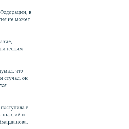
 Федерации, в
гия не может
азие,
огическим
думал, что
н стучал, он
лся
поступила в
хнологий и
ймарданова.