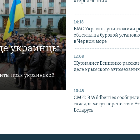
«героя Чечни»
14:18
ВМС Украины уничтожили р
объекты на буровой установ
в Черном море
где украинцы
12:08
Журналист Есипенко рассказ
деле крымского автомехани
щиты прав украинской
10:45
СМИ: В Wildberries сообщили,
складов могут перенести в У
Беларусь