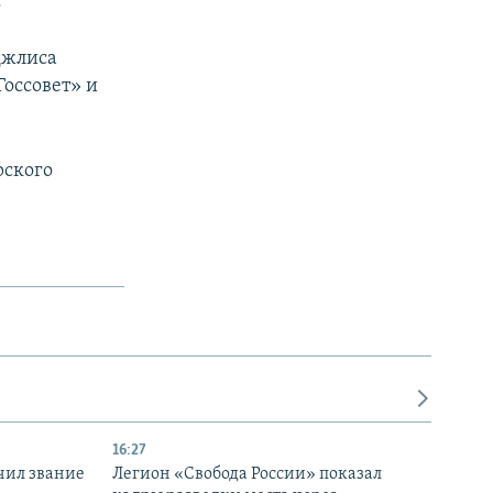
.
джлиса
Госсовет» и
рского
16:27
чил звание
Легион «Свобода России» показал