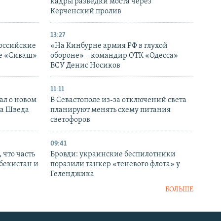
кадры разведки моста через
Керченский пролив
13:27
оссийские
«На Кинбурне армия РФ в глухой
ке «Сиваш»
обороне» – командир ОТК «Одесса»
ВСУ Денис Носиков
11:11
ал о новом
В Севастополе из-за отключений света
ка Шведа
планируют менять схему питания
светофоров
09:41
 что часть
Бровди: украинские беспилотники
збекистан и
поразили танкер «теневого флота» у
Геленджика
БОЛЬШЕ