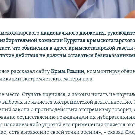
мскотатарского национального движения, руководите
избирательной комиссии Курултая крымскотатарского
тает, что обвинения в адрес крымскотатарской газеты
такие действия не должны оставаться безнаказанным
ляев рассказал сайту
Крым.Реалии
, комментируя обви
бликации экстремистских материалов.
ое место. Стучать научился, а законы читать не научи
в выборах не является экстремистской деятельностью. 
ний закона о противодействии экстремизму говорит, о
ование осуществлению гражданами их избирательных
с насилием либо угрозой его применения является эк
ае, есть выражение своей точки зрения», – сказал Сме