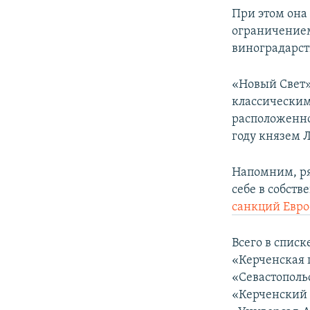
При этом она
ограничением
виноградарст
«Новый Свет»
классически
расположенно
году князем 
Напомним, ря
себе в собств
санкций Евр
Всего в спис
«Керченская 
«Севастополь
«Керченский 