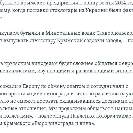
бутылок крымские предприятия к концу весны 2014 го
ему, когда поставки стеклотары из Украины были фак
ы.
акупаем бутылки в Минеральных водах Ставропольског
т выпускать стеклотару Крымский содовый завод», – п
рь крымским виноделам будет сложнее общаться с ев
 специалистами, изучающими и развивающими виноло
езжали в Европу по обмену опытом и сотрудничали с
й организацией винограда и вина по развитию науки
ичто не сможет прервать складывавшиеся десятками л
нальные отношения. Мы продолжим общаться в нашим
 коллегами», – подчеркнула Павленко, которая также 
м крымского «Бюро винограда и вина».