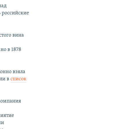
над
ь российские
стого вина
но в 1878
онно взяла
али в
список
 компания
риятие
ии