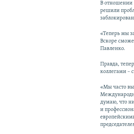
В отношении 
решили пробл
заблокирован
«Теперь мы з
Вскоре сможе
Павленко.
Правда, тепе
коллегами –
«Мы часто вы
Международно
думаю, что н
и профессио
европейскими
председателе