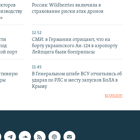
екторов
Россия: Wildberries включила в
оизводству
страхование риски атак дронов
р»
12:52
сти
СМИ: в Германии отрицают, что на
под
борту украинского Ан-124 в аэропорту
кой порт
Лейпцига были боеприпасы
11:45
ктивную
В Генеральном штабе ВСУ отчитались об
уры
ударах по РЛС и месту запусков БпЛА в
в
Крыму
БОЛЬШЕ