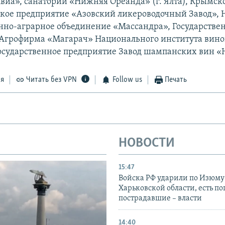
виа», санаторий «Нижняя Ореанда» (г. Ялта), Крымск
кое предприятие «Азовский ликероводочный Завод»,
нно-аграрное объединение «Массандра», Государстве
Агрофирма «Магарач» Национального института вино
осударственное предприятие Завод шампанских вин «
ся
Читать без VPN
Follow us
Печать
НОВОСТИ
15:47
Войска РФ ударили по Изюму
Харьковской области, есть п
пострадавшие – власти
14:40