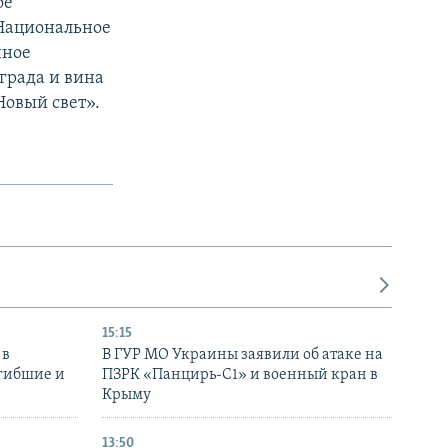
ое
 Национальное
нное
града и вина
Новый свет».
15:15
 в
В ГУР МО Украины заявили об атаке на
огибшие и
ПЗРК «Панцирь-С1» и военный кран в
Крыму
13:50