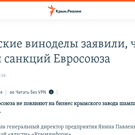
кие виноделы заявили, ч
я санкций Евросоюза
:16
ся
Читать без VPN
союза не повлияют на бизнес крымского завода шамп
.
ила генеральный директор предприятия Янина Павленк
кой «власти» «Крыминформ».