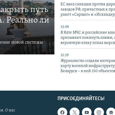
ЕС ввел санкции против дир
закрыть путь
заводов РФ, причастных к пр
ракет «Сармат» и «Исканде
. Реально ли
13:09
В Ялте МЧС и российские вла
призывают покинуть пляжи, 
ление новой системы
вероятную атаку попал морс
12:29
Журналисты создали интера
карту военной инфраструкт
Беларуси – в ней 150 объекто
ПРИСОЕДИНЯЙТЕСЬ!
и. О нас