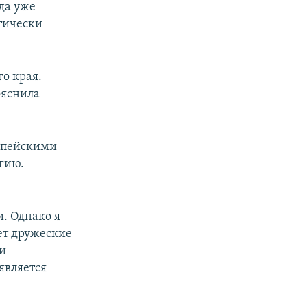
да уже
тически
о края.
ояснила
ропейскими
гию.
. Однако я
ет дружеские
и
является