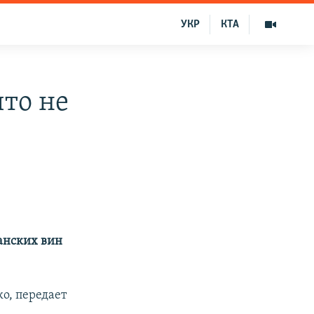
УКР
КТА
то не
анских вин
о, передает