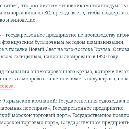
 считает, что российским чиновникам стоит подумать 
 импорта вина из ЕС, прежде всего, чтобы поддержат
во и виноделие.
 – государственное предприятие по производству игри
м французским бутылочным методом шампанизации,
е в поселке Новый Свет на юго-востоке Крыма. Основа
Львом Голицыным, национализировано в 1920 году.
д компаний аннексированного Крыма, которые незак
енность самопровозглашенная власть полуострова, поп
осоюза
.
ке 9 крымских компаний: Государственная судоходная
паромная переправа», Государственное предприятие
ский морской торговый порт», Государственное предп
морской торговый порт», Государственном предприят