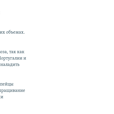
ы
ших объемах.
за, так как
Португалии и
 наладить
ропейцы
выращивание
ши