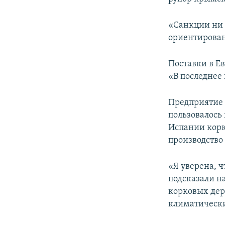
ПОБЕДИТЕЛЕЙ НЕ СУДЯТ?
КРЫМ.НЕПОКОРЕННЫЙ
«Санкции ни 
ориентирован
ELIFBE
УКРАИНСКАЯ ПРОБЛЕМА КРЫМА
Поставки в Е
«В последнее 
Предприятие 
пользовалось
Испании корк
производство
«Я уверена, ч
подсказали н
корковых дер
климатические