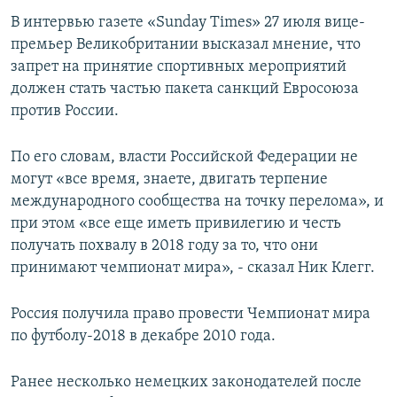
ПРИСОЕДИНЯЙТЕСЬ!
ПОБЕДИТЕЛЕЙ НЕ СУДЯТ?
В интервью газете «Sunday Times» 27 июля вице-
премьер Великобритании высказал мнение, что
КРЫМ.НЕПОКОРЕННЫЙ
запрет на принятие спортивных мероприятий
ELIFBE
должен стать частью пакета санкций Евросоюза
против России.
УКРАИНСКАЯ ПРОБЛЕМА КРЫМА
Все сайты RFE/RL
По его словам, власти Российской Федерации не
могут «все время, знаете, двигать терпение
международного сообщества на точку перелома», и
при этом «все еще иметь привилегию и честь
получать похвалу в 2018 году за то, что они
принимают чемпионат мира», - сказал Ник Клегг.
Россия получила право провести Чемпионат мира
по футболу-2018 в декабре 2010 года.
Ранее несколько немецких законодателей после