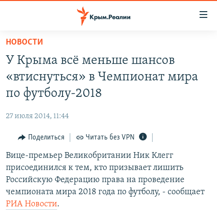
Доступность
ссылки
Вернуться
НОВОСТИ
к
НОВОСТИ
У Крыма всё меньше шансов
основному
СПЕЦПРОЕКТЫ
содержанию
«втиснуться» в Чемпионат мира
ВОДА
Вернутся
ГРУЗ 200
по футболу-2018
к
ИСТОРИЯ
КАРТА ВОЕННЫХ ОБЪЕКТОВ КРЫМА
главной
27 июля 2014, 11:44
ЕЩЕ
11 ЛЕТ ОККУПАЦИИ КРЫМА. 11 ИСТОРИЙ СОПРОТИВЛЕНИЯ
навигации
Вернутся
Поделиться
Читать без VPN
РАДІО СВОБОДА
ИНТЕРАКТИВ
к
Вице-премьер Великобритании Ник Клегг
КАК ОБОЙТИ БЛОКИРОВКУ
ИНФОГРАФИКА
поиску
присоединился к тем, кто призывает лишить
ТЕЛЕПРОЕКТ КРЫМ.РЕАЛИИ
Российскую Федерацию права на проведение
Українською
чемпионата мира 2018 года по футболу, - сообщает
СОВЕТЫ ПРАВОЗАЩИТНИКОВ
Qırımtatar
РИА Новости
.
ПРОПАВШИЕ БЕЗ ВЕСТИ