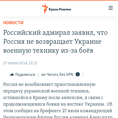
Доступность
ссылки
Вернуться
НОВОСТИ
к
НОВОСТИ
Российский адмирал заявил, что
основному
СПЕЦПРОЕКТЫ
содержанию
Россия не возвращает Украине
ВОДА
Вернутся
ГРУЗ 200
военную технику из-за боёв
к
ИСТОРИЯ
КАРТА ВОЕННЫХ ОБЪЕКТОВ КРЫМА
главной
27 июля 2014, 12:21
ЕЩЕ
11 ЛЕТ ОККУПАЦИИ КРЫМА. 11 ИСТОРИЙ СОПРОТИВЛЕНИЯ
навигации
Вернутся
Поделиться
Читать без VPN
РАДІО СВОБОДА
ИНТЕРАКТИВ
к
Россия не возобновляет приостановленную
КАК ОБОЙТИ БЛОКИРОВКУ
ИНФОГРАФИКА
поиску
передачу украинской военной техники,
ТЕЛЕПРОЕКТ КРЫМ.РЕАЛИИ
оставшейся в Крыму после аннексии, в связи с
Українською
продолжающимися боями на востоке Украины. Об
СОВЕТЫ ПРАВОЗАЩИТНИКОВ
Qırımtatar
этом сообщил на брифинге 27 июля командующий
ПРОПАВШИЕ БЕЗ ВЕСТИ
Черноморским флотом России адмирал Александр