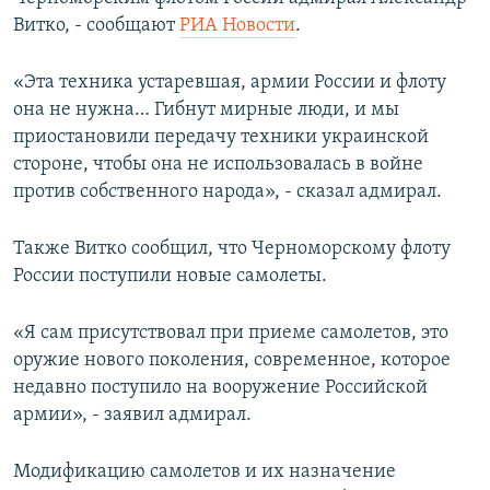
ПРИСОЕДИНЯЙТЕСЬ!
ПОБЕДИТЕЛЕЙ НЕ СУДЯТ?
Витко, - сообщают
РИА Новости
.
КРЫМ.НЕПОКОРЕННЫЙ
«Эта техника устаревшая, армии России и флоту
ELIFBE
она не нужна… Гибнут мирные люди, и мы
приостановили передачу техники украинской
УКРАИНСКАЯ ПРОБЛЕМА КРЫМА
стороне, чтобы она не использовалась в войне
Все сайты RFE/RL
против собственного народа», - сказал адмирал.
Также Витко сообщил, что Черноморскому флоту
России поступили новые самолеты.
«Я сам присутствовал при приеме самолетов, это
оружие нового поколения, современное, которое
недавно поступило на вооружение Российской
армии», - заявил адмирал.
Модификацию самолетов и их назначение