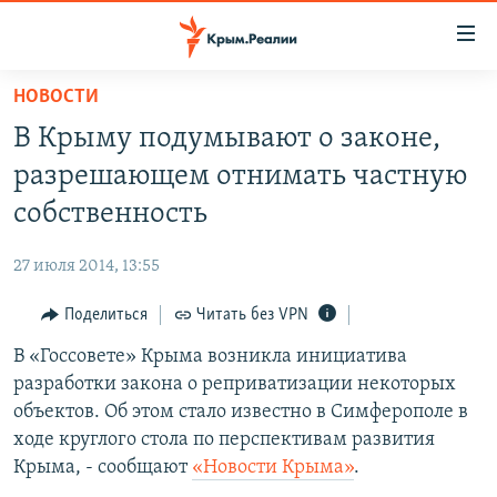
Доступность
ссылки
Вернуться
НОВОСТИ
к
НОВОСТИ
В Крыму подумывают о законе,
основному
СПЕЦПРОЕКТЫ
содержанию
разрешающем отнимать частную
ВОДА
Вернутся
ГРУЗ 200
собственность
к
ИСТОРИЯ
КАРТА ВОЕННЫХ ОБЪЕКТОВ КРЫМА
главной
27 июля 2014, 13:55
ЕЩЕ
11 ЛЕТ ОККУПАЦИИ КРЫМА. 11 ИСТОРИЙ СОПРОТИВЛЕНИЯ
навигации
Вернутся
Поделиться
Читать без VPN
РАДІО СВОБОДА
ИНТЕРАКТИВ
к
В «Госсовете» Крыма возникла инициатива
КАК ОБОЙТИ БЛОКИРОВКУ
ИНФОГРАФИКА
поиску
разработки закона о реприватизации некоторых
ТЕЛЕПРОЕКТ КРЫМ.РЕАЛИИ
объектов. Об этом стало известно в Симферополе в
Українською
ходе круглого стола по перспективам развития
СОВЕТЫ ПРАВОЗАЩИТНИКОВ
Qırımtatar
Крыма, - сообщают
«Новости Крыма»
.
ПРОПАВШИЕ БЕЗ ВЕСТИ