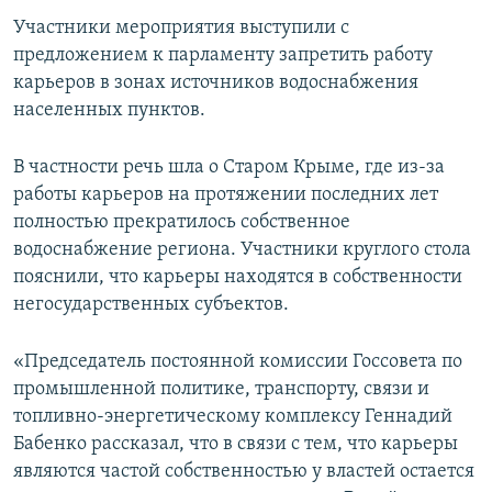
ПРИСОЕДИНЯЙТЕСЬ!
ПОБЕДИТЕЛЕЙ НЕ СУДЯТ?
Участники мероприятия выступили с
предложением к парламенту запретить работу
КРЫМ.НЕПОКОРЕННЫЙ
карьеров в зонах источников водоснабжения
ELIFBE
населенных пунктов.
УКРАИНСКАЯ ПРОБЛЕМА КРЫМА
В частности речь шла о Старом Крыме, где из-за
Все сайты RFE/RL
работы карьеров на протяжении последних лет
полностью прекратилось собственное
водоснабжение региона. Участники круглого стола
пояснили, что карьеры находятся в собственности
негосударственных субъектов.
«Председатель постоянной комиссии Госсовета по
промышленной политике, транспорту, связи и
топливно-энергетическому комплексу Геннадий
Бабенко рассказал, что в связи с тем, что карьеры
являются частой собственностью у властей остается