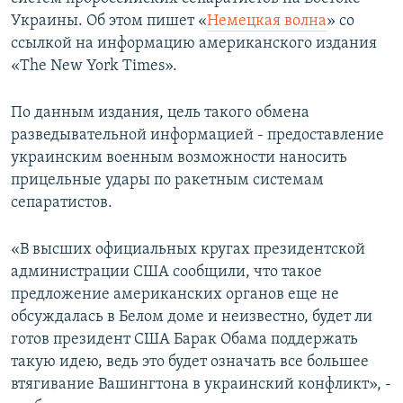
ПРИСОЕДИНЯЙТЕСЬ!
ПОБЕДИТЕЛЕЙ НЕ СУДЯТ?
Украины. Об этом пишет «
Немецкая волна
» со
ссылкой на информацию американского издания
КРЫМ.НЕПОКОРЕННЫЙ
«The New York Times».
ELIFBE
По данным издания, цель такого обмена
УКРАИНСКАЯ ПРОБЛЕМА КРЫМА
разведывательной информацией - предоставление
Все сайты RFE/RL
украинским военным возможности наносить
прицельные удары по ракетным системам
сепаратистов.
«В высших официальных кругах президентской
администрации США сообщили, что такое
предложение американских органов еще не
обсуждалась в Белом доме и неизвестно, будет ли
готов президент США Барак Обама поддержать
такую идею, ведь это будет означать все большее
втягивание Вашингтона в украинский конфликт», -