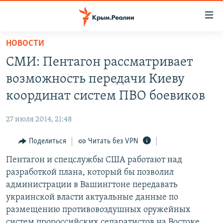
Доступность
ссылки
Вернуться
НОВОСТИ
к
НОВОСТИ
СМИ: Пентагон рассматривает
основному
СПЕЦПРОЕКТЫ
содержанию
возможность передачи Киеву
ВОДА
Вернутся
ГРУЗ 200
координат систем ПВО боевиков
к
ИСТОРИЯ
КАРТА ВОЕННЫХ ОБЪЕКТОВ КРЫМА
главной
27 июля 2014, 21:48
ЕЩЕ
11 ЛЕТ ОККУПАЦИИ КРЫМА. 11 ИСТОРИЙ СОПРОТИВЛЕНИЯ
навигации
Вернутся
Поделиться
Читать без VPN
РАДІО СВОБОДА
ИНТЕРАКТИВ
к
Пентагон и спецслужбы США работают над
КАК ОБОЙТИ БЛОКИРОВКУ
ИНФОГРАФИКА
поиску
разработкой плана, который бы позволил
ТЕЛЕПРОЕКТ КРЫМ.РЕАЛИИ
администрации в Вашингтоне передавать
Українською
украинской власти актуальные данные по
СОВЕТЫ ПРАВОЗАЩИТНИКОВ
Qırımtatar
размещению противовоздушных оружейных
ПРОПАВШИЕ БЕЗ ВЕСТИ
систем пророссийских сепаратистов на Востоке