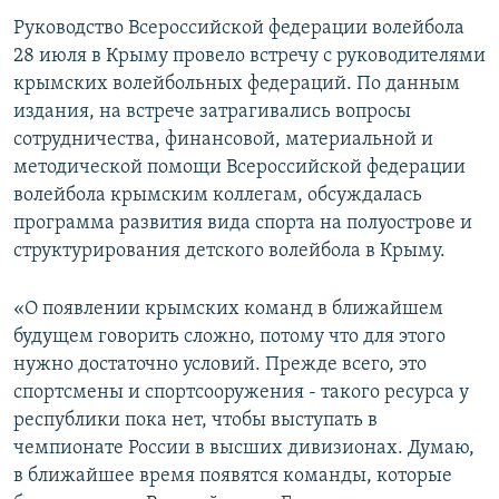
ПРИСОЕДИНЯЙТЕСЬ!
ПОБЕДИТЕЛЕЙ НЕ СУДЯТ?
Руководство Всероссийской федерации волейбола
28 июля в Крыму провело встречу с руководителями
КРЫМ.НЕПОКОРЕННЫЙ
крымских волейбольных федераций. По данным
ELIFBE
издания, на встрече затрагивались вопросы
сотрудничества, финансовой, материальной и
УКРАИНСКАЯ ПРОБЛЕМА КРЫМА
методической помощи Всероссийской федерации
Все сайты RFE/RL
волейбола крымским коллегам, обсуждалась
программа развития вида спорта на полуострове и
структурирования детского волейбола в Крыму.
«О появлении крымских команд в ближайшем
будущем говорить сложно, потому что для этого
нужно достаточно условий. Прежде всего, это
спортсмены и спортсооружения - такого ресурса у
республики пока нет, чтобы выступать в
чемпионате России в высших дивизионах. Думаю,
в ближайшее время появятся команды, которые