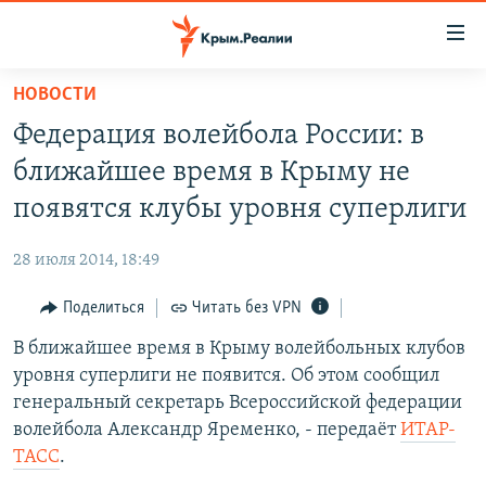
Доступность
ссылки
Вернуться
НОВОСТИ
к
НОВОСТИ
Федерация волейбола России: в
основному
СПЕЦПРОЕКТЫ
содержанию
ближайшее время в Крыму не
ВОДА
Вернутся
ГРУЗ 200
появятся клубы уровня суперлиги
к
ИСТОРИЯ
КАРТА ВОЕННЫХ ОБЪЕКТОВ КРЫМА
главной
28 июля 2014, 18:49
ЕЩЕ
11 ЛЕТ ОККУПАЦИИ КРЫМА. 11 ИСТОРИЙ СОПРОТИВЛЕНИЯ
навигации
Вернутся
Поделиться
Читать без VPN
РАДІО СВОБОДА
ИНТЕРАКТИВ
к
В ближайшее время в Крыму волейбольных клубов
КАК ОБОЙТИ БЛОКИРОВКУ
ИНФОГРАФИКА
поиску
уровня суперлиги не появится. Об этом сообщил
ТЕЛЕПРОЕКТ КРЫМ.РЕАЛИИ
генеральный секретарь Всероссийской федерации
Українською
волейбола Александр Яременко, - передаёт
ИТАР-
СОВЕТЫ ПРАВОЗАЩИТНИКОВ
Qırımtatar
ТАСС
.
ПРОПАВШИЕ БЕЗ ВЕСТИ