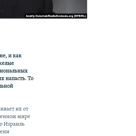
е, и как
яжелые
егиональных
х напасть. То
льной
ивает их от
менном мире
то Израиль
мени