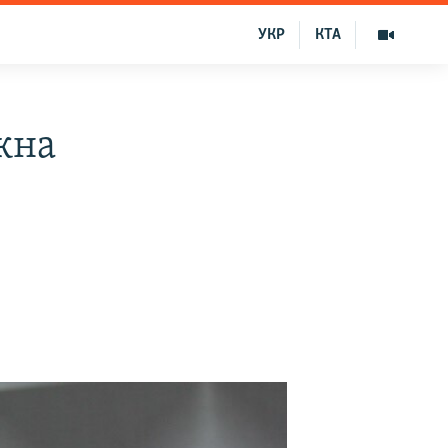
УКР
КТА
жна