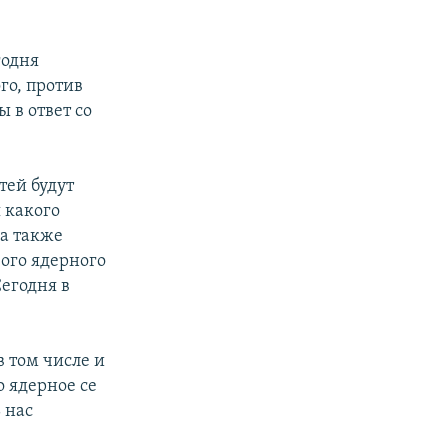
годня
го, против
 в ответ со
тей будут
 какого
 а также
ого ядерного
Сегодня в
 том числе и
о ядерное се
ь нас