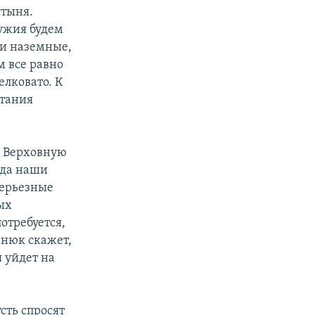
стыня.
ружия будем
ли наземные,
м все равно
елковато. К
тания
в Верховную
гда наши
серьезные
ых
отребуется,
енюк скажет,
я уйдет на
сть спросят