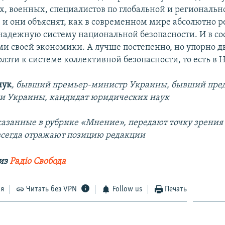
, военных, специалистов по глобальной и региональн
, и они объяснят, как в современном мире абсолютно р
 надежную систему национальной безопасности. И в со
и своей экономики. А лучше постепенно, но упорно дв
олзти к системе коллективной безопасности, то есть в 
чук
, бывший премьер-министр Украины, бывший пред
и Украины, кандидат юридических наук
казанные в рубрике «Мнение», передают точку зрения
 всегда отражают позицию редакции
 из
Радіо Свобода
ся
Читать без VPN
Follow us
Печать