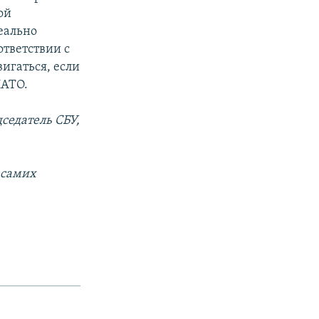
ой
еально
ответствии с
игаться, если
НАТО.
седатель СБУ,
 самих