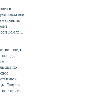
роса в
улировал все
немедленно
оект
сей Земле...
от вопрос, на
 господа
ным
алиция по
свое
питанию»
щь. Лавров,
 повторять: