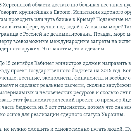
В Херсонской области достаточно большая песчаная пу
Говорят, крупнейшая в Европе. Испытания ядерного о
там проводить или чуть ближе к Крыму? Подземные и
или в атмосфере, лучше под водой в Азовском море? Та
граница с Россией не делимитирована. Правда, море м
черту всевозможные международные запреты на испы
ядерного оружия. Что захотим, то и сделаем.
До 15 сентября Кабинет министров должен направить 
Раду проект Государственного бюджета на 2015 год. Ко
ученые, военные, экономисты, финансисты и вообще 
озьмут и сделают реальные расчеты, сколько зарубежн
материальных и человеческих ресурсов и сколько лет п
овать этот фантасмагорический проект, то премьер Яц
 часть бюджета на 5 лет отменяется, потому что она вс
ько основ для реализации ядерного статуса Украины.
, не нужно смешить и одновременно пугать людей. Пу