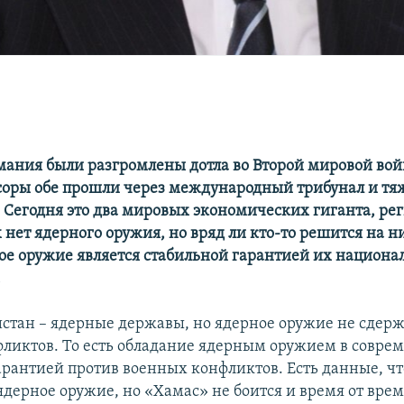
мания были разгромлены дотла во Второй мировой войн
соры обе прошли через международный трибунал и т
 Сегодня это два мировых экономических гиганта, р
 нет ядерного оружия, но вряд ли кто-то решится на ни
ное оружие является стабильной гарантией их национа
.
стан – ядерные державы, но ядерное оружие не сдерж
ликтов. То есть обладание ядерным оружием в совре
гарантией против военных конфликтов. Есть данные, ч
ядерное оружие, но «Хамас» не боится и время от вре