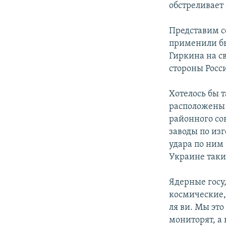
обстреливает
Представим се
применили бы
Гиркина на св
стороны Росс
Хотелось бы 
расположены 
районного сов
заводы по из
удара по ним 
Украине таки
Ядерные госу
космические,
ля ви. Мы это
мониторят, а 