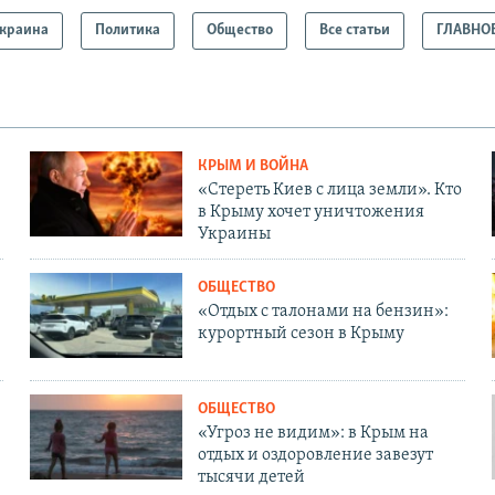
краина
Политика
Общество
Все статьи
ГЛАВНО
КРЫМ И ВОЙНА
«Стереть Киев с лица земли». Кто
в Крыму хочет уничтожения
Украины
ОБЩЕСТВО
«Отдых с талонами на бензин»:
курортный сезон в Крыму
ОБЩЕСТВО
«Угроз не видим»: в Крым на
отдых и оздоровление завезут
тысячи детей