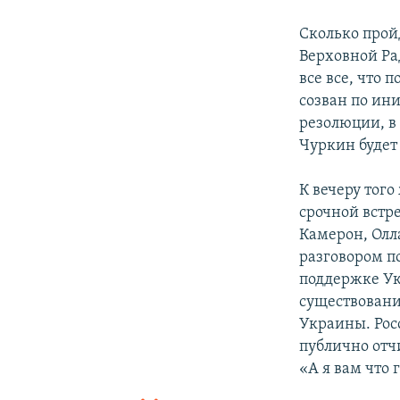
Сколько прой
Верховной Ра
все все, что 
созван по ин
резолюции, в 
Чуркин будет
К вечеру того
срочной встр
Камерон, Олл
разговором п
поддержке Ук
существовани
Украины. Рос
публично отч
«А я вам что 