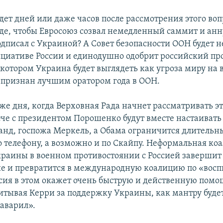
дет дней или даже часов после рассмотрения этого воп
де, чтобы Евросоюз созвал немедленный саммит и анн
подписал с Украиной? А Совет безопасности ООН будет 
ициативе России и единодушно одобрит российский пр
котором Украина будет выглядеть как угроза миру на в
 признан лучшим оратором года в ООН.
 же дня, когда Верховная Рада начнет рассматривать эт
ече с президентом Порошенко будут вместе настаивать
анд, госпожа Меркель, а Обама ограничится длитель
о телефону, а возможно и по Скайпу. Неформальная ко
раины в военном противостоянии с Россией завершит 
е и превратится в международную коалицию по «вос
сия в этом окажет очень быструю и действенную помо
итывая Керри за поддержку Украины, как мантру будет
гаварил».