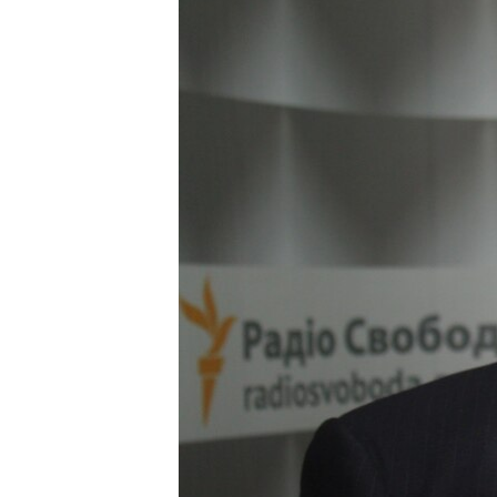
ПОБЕДИТЕЛЕЙ НЕ СУДЯТ?
КРЫМ.НЕПОКОРЕННЫЙ
ELIFBE
УКРАИНСКАЯ ПРОБЛЕМА КРЫМА