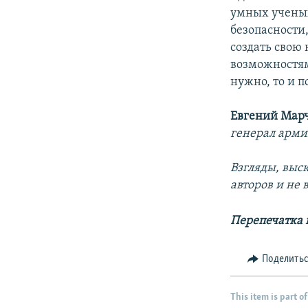
умных ученых
безопасности
создать свою
возможностям
нужно, то и п
Евгений Мар
генерал арми
Взгляды, выс
авторов и не
Перепечатка
Поделить
This item is part of