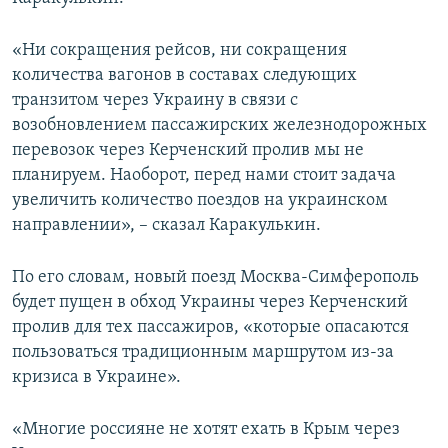
ПРИСОЕДИНЯЙТЕСЬ!
ПОБЕДИТЕЛЕЙ НЕ СУДЯТ?
«Ни сокращения рейсов, ни сокращения
КРЫМ.НЕПОКОРЕННЫЙ
количества вагонов в составах следующих
ELIFBE
транзитом через Украину в связи с
возобновлением пассажирских железнодорожных
УКРАИНСКАЯ ПРОБЛЕМА КРЫМА
перевозок через Керченский пролив мы не
Все сайты RFE/RL
планируем. Наоборот, перед нами стоит задача
увеличить количество поездов на украинском
направлении», – сказал Каракулькин.
По его словам, новый поезд Москва-Симферополь
будет пущен в обход Украины через Керченский
пролив для тех пассажиров, «которые опасаются
пользоваться традиционным маршрутом из-за
кризиса в Украине».
«Многие россияне не хотят ехать в Крым через