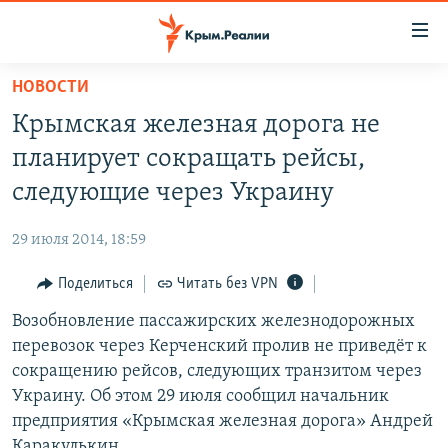
Доступность
ссылки
Вернуться
НОВОСТИ
к
НОВОСТИ
Крымская железная дорога не
основному
СПЕЦПРОЕКТЫ
содержанию
планирует сокращать рейсы,
ВОДА
Вернутся
ГРУЗ 200
следующие через Украину
к
ИСТОРИЯ
КАРТА ВОЕННЫХ ОБЪЕКТОВ КРЫМА
главной
29 июля 2014, 18:59
ЕЩЕ
11 ЛЕТ ОККУПАЦИИ КРЫМА. 11 ИСТОРИЙ СОПРОТИВЛЕНИЯ
навигации
Вернутся
Поделиться
Читать без VPN
РАДІО СВОБОДА
ИНТЕРАКТИВ
к
Возобновление пассажирских железнодорожных
КАК ОБОЙТИ БЛОКИРОВКУ
ИНФОГРАФИКА
поиску
перевозок через Керченский пролив не приведёт к
ТЕЛЕПРОЕКТ КРЫМ.РЕАЛИИ
сокращению рейсов, следующих транзитом через
Українською
Украину. Об этом 29 июля сообщил начальник
СОВЕТЫ ПРАВОЗАЩИТНИКОВ
Qırımtatar
предприятия «Крымская железная дорога» Андрей
ПРОПАВШИЕ БЕЗ ВЕСТИ
Каракулькин.