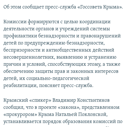
ПРИСОЕДИНЯЙТЕСЬ!
ПОБЕДИТЕЛЕЙ НЕ СУДЯТ?
Об этом сообщает пресс-служба «Госсовета Крыма».
КРЫМ.НЕПОКОРЕННЫЙ
Комиссии формируются с целью координации
ELIFBE
деятельности органов и учреждений системы
профилактики безнадзорности и правонарушений
УКРАИНСКАЯ ПРОБЛЕМА КРЫМА
детей по предупреждению безнадзорности,
Все сайты RFE/RL
беспризорности и антиобщественных действий
несовершеннолетних, выявлению и устранению
причин и условий, способствующих этому, а также
обеспечению защиты прав и законных интересов
детей, их социально-педагогической
реабилитации, поясняет пресс-служба.
Крымский «спикер» Владимир Константинов
сообщил, что в проекте «закона», представленном
«прокурором» Крыма Натальей Поклонской,
устанавливается порядок образования комиссий по