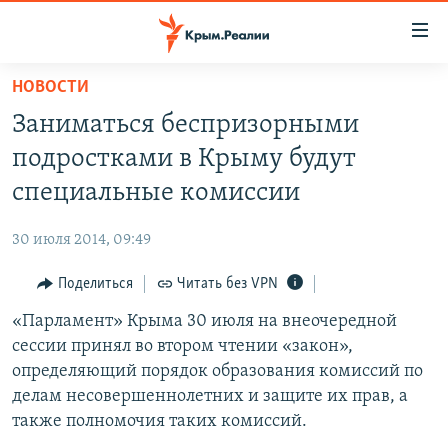
Доступность
ссылки
Вернуться
НОВОСТИ
к
НОВОСТИ
Заниматься беспризорными
основному
СПЕЦПРОЕКТЫ
содержанию
подростками в Крыму будут
ВОДА
Вернутся
ГРУЗ 200
специальные комиссии
к
ИСТОРИЯ
КАРТА ВОЕННЫХ ОБЪЕКТОВ КРЫМА
главной
30 июля 2014, 09:49
ЕЩЕ
11 ЛЕТ ОККУПАЦИИ КРЫМА. 11 ИСТОРИЙ СОПРОТИВЛЕНИЯ
навигации
Вернутся
Поделиться
Читать без VPN
РАДІО СВОБОДА
ИНТЕРАКТИВ
к
«Парламент» Крыма 30 июля на внеочередной
КАК ОБОЙТИ БЛОКИРОВКУ
ИНФОГРАФИКА
поиску
сессии принял во втором чтении «закон»,
ТЕЛЕПРОЕКТ КРЫМ.РЕАЛИИ
определяющий порядок образования комиссий по
Українською
делам несовершеннолетних и защите их прав, а
СОВЕТЫ ПРАВОЗАЩИТНИКОВ
Qırımtatar
также полномочия таких комиссий.
ПРОПАВШИЕ БЕЗ ВЕСТИ