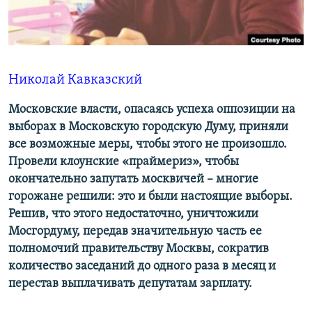
ПРИСОЕДИНЯЙТЕСЬ!
ПОБЕДИТЕЛЕЙ НЕ СУДЯТ?
КРЫМ.НЕПОКОРЕННЫЙ
ELIFBE
Николай Кавказский
УКРАИНСКАЯ ПРОБЛЕМА КРЫМА
Все сайты RFE/RL
Московские власти, опасаясь успеха оппозиции на
выборах в Московскую городскую Думу, приняли
все возможные меры, чтобы этого не произошло.
Провели клоунские «праймериз», чтобы
окончательно запутать москвичей – многие
горожане решили: это и были настоящие выборы.
Решив, что этого недостаточно, уничтожили
Мосгордуму, передав значительную часть ее
полномочий правительству Москвы, сократив
количество заседаний до одного раза в месяц и
перестав выплачивать депутатам зарплату.