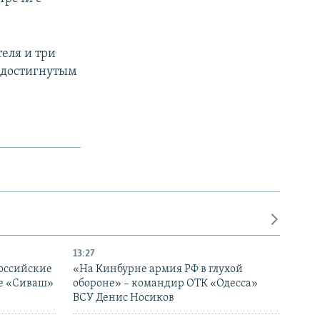
.
теля и три
 достигнутым
13:27
оссийские
«На Кинбурне армия РФ в глухой
ке «Сиваш»
обороне» – командир ОТК «Одесса»
ВСУ Денис Носиков