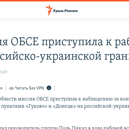
я ОБСЕ приступила к ра
ссийско-украинской гра
0:07
ся
Читать без VPN
 области миссия ОБСЕ приступила к наблюдению за кон
пунктами «Гуково» и «Донецк» на российской-украи
щил руководитель группы Поль Пикар в ходе рабочей вс