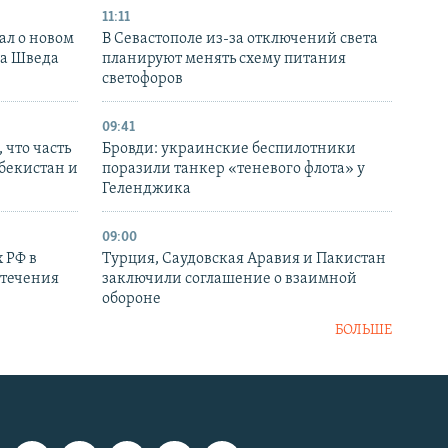
11:11
ал о новом
В Севастополе из-за отключений света
ка Шведа
планируют менять схему питания
светофоров
09:41
 что часть
Бровди: украинские беспилотники
збекистан и
поразили танкер «теневого флота» у
Геленджика
09:00
 РФ в
Турция, Саудовская Аравия и Пакистан
стечения
заключили соглашение о взаимной
обороне
БОЛЬШЕ