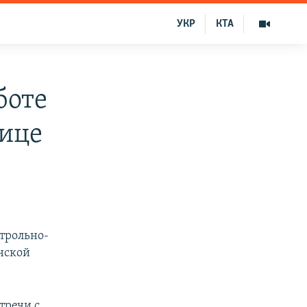
УКР
КТА
боте
нице
трольно-
нской
тречи с