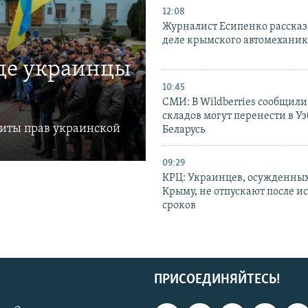
12:08
Журналист Есипенко рассказ
деле крымского автомехани
где украинцы
10:45
СМИ: В Wildberries сообщили,
складов могут перенести в У
щиты прав украинской
Беларусь
09:29
КРЦ: Украинцев, осужденных
Крыму, не отпускают после и
сроков
ПРИСОЕДИНЯЙТЕСЬ!