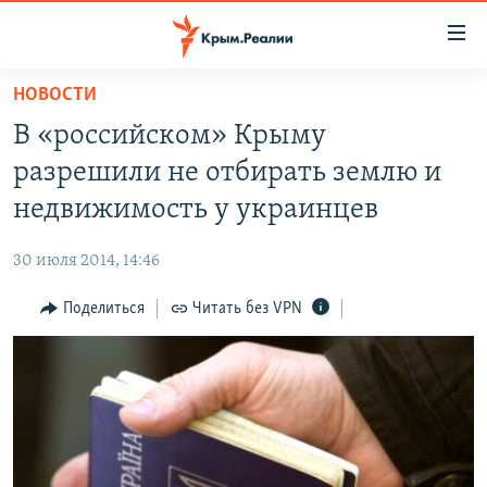
Доступность
ссылки
Вернуться
НОВОСТИ
к
НОВОСТИ
В «российском» Крыму
основному
СПЕЦПРОЕКТЫ
содержанию
разрешили не отбирать землю и
ВОДА
Вернутся
ГРУЗ 200
недвижимость у украинцев
к
ИСТОРИЯ
КАРТА ВОЕННЫХ ОБЪЕКТОВ КРЫМА
главной
30 июля 2014, 14:46
ЕЩЕ
11 ЛЕТ ОККУПАЦИИ КРЫМА. 11 ИСТОРИЙ СОПРОТИВЛЕНИЯ
навигации
Вернутся
Поделиться
Читать без VPN
РАДІО СВОБОДА
ИНТЕРАКТИВ
к
КАК ОБОЙТИ БЛОКИРОВКУ
ИНФОГРАФИКА
поиску
ТЕЛЕПРОЕКТ КРЫМ.РЕАЛИИ
Українською
СОВЕТЫ ПРАВОЗАЩИТНИКОВ
Qırımtatar
ПРОПАВШИЕ БЕЗ ВЕСТИ