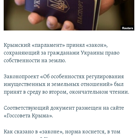
ПРИСОЕДИНЯЙТЕСЬ!
ПОБЕДИТЕЛЕЙ НЕ СУДЯТ?
КРЫМ.НЕПОКОРЕННЫЙ
ELIFBE
УКРАИНСКАЯ ПРОБЛЕМА КРЫМА
Крымский «парламент» принял «закон»,
Все сайты RFE/RL
сохраняющий за гражданами Украины право
собственности на землю.
Законопроект «Об особенностях регулирования
имущественных и земельных отношений» был
принят в среду во втором, окончательном чтении.
Соответствующий документ размещен на сайте
«Госсовета Крыма».
Как сказано в «законе», норма коснется, в том