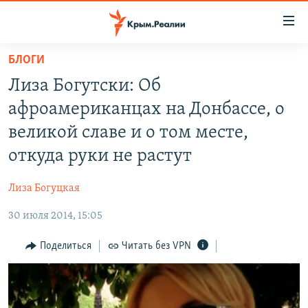
Доступность
ссылки
Вернуться
БЛОГИ
к
НОВОСТИ
Лиза Богутски: Об
основному
СПЕЦПРОЕКТЫ
содержанию
афроамериканцах на Донбассе, о
ВОДА
Вернутся
ГРУЗ 200
великой славе и о том месте,
к
ИСТОРИЯ
КАРТА ВОЕННЫХ ОБЪЕКТОВ КРЫМА
откуда руки не растут
главной
ЕЩЕ
11 ЛЕТ ОККУПАЦИИ КРЫМА. 11 ИСТОРИЙ СОПРОТИВЛЕНИЯ
навигации
Лиза Богуцкая
Вернутся
РАДІО СВОБОДА
ИНТЕРАКТИВ
к
30 июля 2014, 15:05
КАК ОБОЙТИ БЛОКИРОВКУ
ИНФОГРАФИКА
поиску
Поделиться
Читать без VPN
ТЕЛЕПРОЕКТ КРЫМ.РЕАЛИИ
Українською
СОВЕТЫ ПРАВОЗАЩИТНИКОВ
Qırımtatar
ПРОПАВШИЕ БЕЗ ВЕСТИ