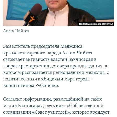
ПРИСОЕДИНЯЙТЕСЬ!
ПОБЕДИТЕЛЕЙ НЕ СУДЯТ?
КРЫМ.НЕПОКОРЕННЫЙ
ELIFBE
Ахтем Чийгоз
УКРАИНСКАЯ ПРОБЛЕМА КРЫМА
Все сайты RFE/RL
Заместитель председателя Меджлиса
крымскотатарского народа Ахтем Чийгоз
связывает активность властей Бахчисарая в
вопросе расторжения договора аренды здания, в
котором располагается региональный меджлис, с
политическими амбициями мэра города –
Константином Рубаненко.
Согласно информации, размещённой на сайте
мэрии Бахчисарая, речь идет об общественной
организации «Совет учителей», которое арендует