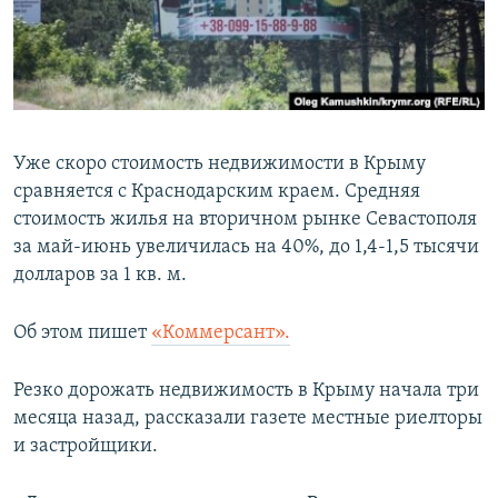
ПРИСОЕДИНЯЙТЕСЬ!
ПОБЕДИТЕЛЕЙ НЕ СУДЯТ?
КРЫМ.НЕПОКОРЕННЫЙ
ELIFBE
УКРАИНСКАЯ ПРОБЛЕМА КРЫМА
Уже скоро стоимость недвижимости в Крыму
Все сайты RFE/RL
сравняется с Краснодарским краем. Средняя
стоимость жилья на вторичном рынке Севастополя
за май-июнь увеличилась на 40%, до 1,4-1,5 тысячи
долларов за 1 кв. м.
Об этом пишет
«Коммерсант».
Резко дорожать недвижимость в Крыму начала три
месяца назад, рассказали газете местные риелторы
и застройщики.