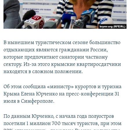
ПРИСОЕДИНЯЙТЕСЬ!
ПОБЕДИТЕЛЕЙ НЕ СУДЯТ?
КРЫМ.НЕПОКОРЕННЫЙ
ELIFBE
УКРАИНСКАЯ ПРОБЛЕМА КРЫМА
В нынешнем туристическом сезоне большинство
Все сайты RFE/RL
отдыхающих являются гражданами России,
которые предпочитают санатории частному
сектору. Из-за этого крымские квартиросдатчики
находятся в сложном положении.
Об этом сообщила «министр» курортов и туризма
Крыма Елена Юрченко на пресс-конференции 31
июля в Симферополе.
По данным Юрченко, с начала года полуостров
посетили 1 миллион 700 тысяч туристов, при этом