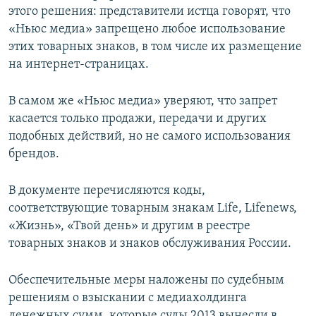
этого решения: представители истца говорят, что
ПРИСОЕДИНЯЙТЕСЬ!
ПОБЕДИТЕЛЕЙ НЕ СУДЯТ?
«Ньюс медиа» запрещено любое использование
КРЫМ.НЕПОКОРЕННЫЙ
этих товарных знаков, в том числе их размещение
на интернет-страницах.
ELIFBE
УКРАИНСКАЯ ПРОБЛЕМА КРЫМА
В самом же «Ньюс медиа» уверяют, что запрет
Все сайты RFE/RL
касается только продажи, передачи и других
подобных действий, но не самого использования
брендов.
В документе перечисляются коды,
соответствующие товарным знакам Life, Lifenews,
«Жизнь», «Твой день» и другим в реестре
товарных знаков и знаков обслуживания России.
Обеспечительные меры наложены по судебным
решениям о взыскании с медиахолдинга
денежных сумм, которые суды 2013 вынесли в