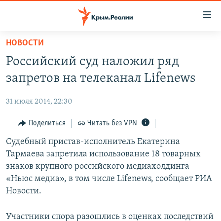
Доступность
ссылки
Вернуться
НОВОСТИ
к
НОВОСТИ
Российский суд наложил ряд
основному
СПЕЦПРОЕКТЫ
содержанию
запретов на телеканал Lifenews
ВОДА
Вернутся
ГРУЗ 200
к
31 июля 2014, 22:30
ИСТОРИЯ
КАРТА ВОЕННЫХ ОБЪЕКТОВ КРЫМА
главной
ЕЩЕ
Поделиться
Читать без VPN
11 ЛЕТ ОККУПАЦИИ КРЫМА. 11 ИСТОРИЙ СОПРОТИВЛЕНИЯ
навигации
Вернутся
РАДІО СВОБОДА
Судебный пристав-исполнитель Екатерина
ИНТЕРАКТИВ
к
Тармаева запретила использование 18 товарных
КАК ОБОЙТИ БЛОКИРОВКУ
ИНФОГРАФИКА
поиску
знаков крупного российского медиахолдинга
ТЕЛЕПРОЕКТ КРЫМ.РЕАЛИИ
«Ньюс медиа», в том числе Lifenews, сообщает РИА
Українською
Новости.
СОВЕТЫ ПРАВОЗАЩИТНИКОВ
Qırımtatar
ПРОПАВШИЕ БЕЗ ВЕСТИ
Участники спора разошлись в оценках последствий