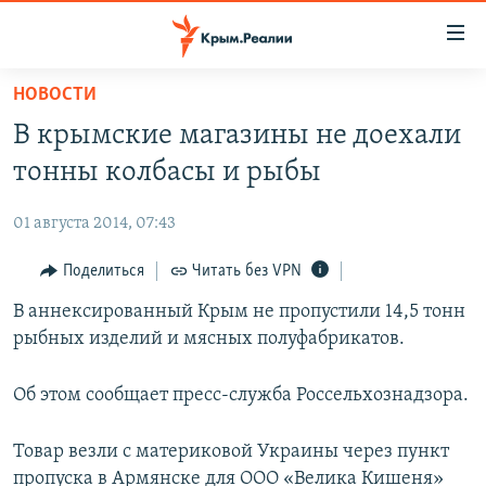
Доступность
ссылки
Вернуться
НОВОСТИ
к
НОВОСТИ
В крымские магазины не доехали
основному
СПЕЦПРОЕКТЫ
содержанию
тонны колбасы и рыбы
ВОДА
Вернутся
ГРУЗ 200
к
01 августа 2014, 07:43
ИСТОРИЯ
КАРТА ВОЕННЫХ ОБЪЕКТОВ КРЫМА
главной
ЕЩЕ
Поделиться
Читать без VPN
11 ЛЕТ ОККУПАЦИИ КРЫМА. 11 ИСТОРИЙ СОПРОТИВЛЕНИЯ
навигации
Вернутся
РАДІО СВОБОДА
В аннексированный Крым не пропустили 14,5 тонн
ИНТЕРАКТИВ
к
рыбных изделий и мясных полуфабрикатов.
КАК ОБОЙТИ БЛОКИРОВКУ
ИНФОГРАФИКА
поиску
ТЕЛЕПРОЕКТ КРЫМ.РЕАЛИИ
Об этом сообщает пресс-служба Россельхознадзора.
Українською
СОВЕТЫ ПРАВОЗАЩИТНИКОВ
Qırımtatar
Товар везли с материковой Украины через пункт
ПРОПАВШИЕ БЕЗ ВЕСТИ
пропуска в Армянске для ООО «Велика Кишеня»