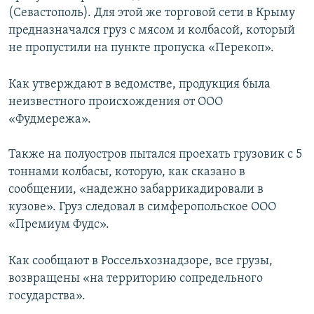
(Севастополь). Для этой же торговой сети в Крыму
ПРИСОЕДИНЯЙТЕСЬ!
ПОБЕДИТЕЛЕЙ НЕ СУДЯТ?
предназначался груз с мясом и колбасой, который
КРЫМ.НЕПОКОРЕННЫЙ
не пропустили на пункте пропуска «Перекоп».
ELIFBE
Как утверждают в ведомстве, продукция была
УКРАИНСКАЯ ПРОБЛЕМА КРЫМА
неизвестного происхождения от ООО
Все сайты RFE/RL
«Фудмережа».
Также на полуостров пытался проехать грузовик с 5
тоннами колбасы, которую, как сказано в
сообщении, «надежно забаррикадировали в
кузове». Груз следовал в симферопольское ООО
«Премиум Фудс».
Как сообщают в Россельхознадзоре, все грузы,
возвращены «на территорию сопредельного
государства».