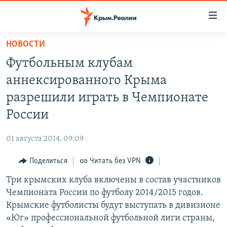
Доступность
ссылки
Вернуться
НОВОСТИ
к
НОВОСТИ
Футбольным клубам
основному
СПЕЦПРОЕКТЫ
содержанию
аннексированного Крыма
ВОДА
Вернутся
ГРУЗ 200
разрешили играть в Чемпионате
к
ИСТОРИЯ
КАРТА ВОЕННЫХ ОБЪЕКТОВ КРЫМА
России
главной
ЕЩЕ
11 ЛЕТ ОККУПАЦИИ КРЫМА. 11 ИСТОРИЙ СОПРОТИВЛЕНИЯ
навигации
01 августа 2014, 09:09
Вернутся
РАДІО СВОБОДА
ИНТЕРАКТИВ
к
Поделиться
Читать без VPN
КАК ОБОЙТИ БЛОКИРОВКУ
ИНФОГРАФИКА
поиску
Три крымских клуба включены в состав участников
ТЕЛЕПРОЕКТ КРЫМ.РЕАЛИИ
Українською
Чемпионата России по футболу 2014/2015 годов.
СОВЕТЫ ПРАВОЗАЩИТНИКОВ
Крымские футболисты будут выступать в дивизионе
Qırımtatar
«Юг» профессиональной футбольной лиги страны,
ПРОПАВШИЕ БЕЗ ВЕСТИ