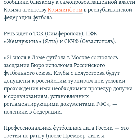
сообщили близкому к самопровозглашенной власти
ПРИСОЕДИНЯЙТЕСЬ!
ПОБЕДИТЕЛЕЙ НЕ СУДЯТ?
Крыма агентству
Крыминформ
в республиканской
КРЫМ.НЕПОКОРЕННЫЙ
федерации футбола.
ELIFBE
Речь идет о ТСК (Симферополь), ПФК
УКРАИНСКАЯ ПРОБЛЕМА КРЫМА
«Жемчужина» (Ялта) и СКЧФ (Севастополь).
Все сайты RFE/RL
«31 июля в Доме футбола в Москве состоялось
заседание Бюро исполкома Российского
футбольного союза. Клубы с полуострова будут
допущены к российским турнирам при условии
прохождения ими необходимых процедур допуска
к соревнованиям, установленных
регламентирующими документами РФС», —
пояснили в федерации.
Профессиональная футбольная лига России — это
третий по рангу (после Премьер-лиги и