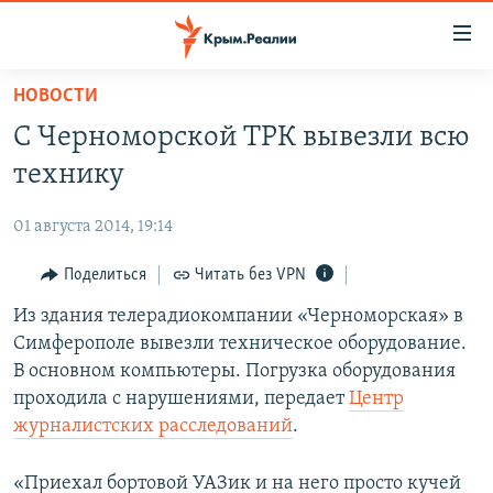
Доступность
ссылки
Вернуться
НОВОСТИ
к
НОВОСТИ
С Черноморской ТРК вывезли всю
основному
СПЕЦПРОЕКТЫ
содержанию
технику
ВОДА
Вернутся
ГРУЗ 200
к
01 августа 2014, 19:14
ИСТОРИЯ
КАРТА ВОЕННЫХ ОБЪЕКТОВ КРЫМА
главной
ЕЩЕ
Поделиться
Читать без VPN
11 ЛЕТ ОККУПАЦИИ КРЫМА. 11 ИСТОРИЙ СОПРОТИВЛЕНИЯ
навигации
Вернутся
РАДІО СВОБОДА
Из здания телерадиокомпании «Черноморская» в
ИНТЕРАКТИВ
к
Симферополе вывезли техническое оборудование.
КАК ОБОЙТИ БЛОКИРОВКУ
ИНФОГРАФИКА
поиску
В основном компьютеры. Погрузка оборудования
ТЕЛЕПРОЕКТ КРЫМ.РЕАЛИИ
проходила с нарушениями, передает
Центр
Українською
журналистских расследований
.
СОВЕТЫ ПРАВОЗАЩИТНИКОВ
Qırımtatar
ПРОПАВШИЕ БЕЗ ВЕСТИ
«Приехал бортовой УАЗик и на него просто кучей