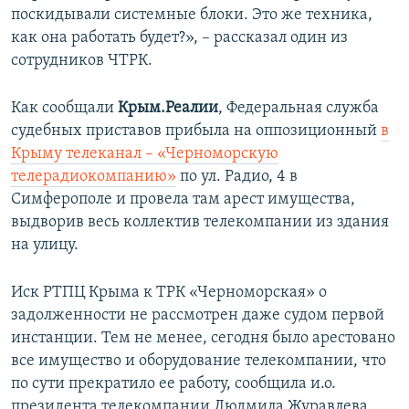
поскидывали системные блоки. Это же техника,
ПРИСОЕДИНЯЙТЕСЬ!
ПОБЕДИТЕЛЕЙ НЕ СУДЯТ?
как она работать будет?», – рассказал один из
КРЫМ.НЕПОКОРЕННЫЙ
сотрудников ЧТРК.
ELIFBE
Как сообщали
Крым.Реалии
, Федеральная служба
УКРАИНСКАЯ ПРОБЛЕМА КРЫМА
судебных приставов прибыла на оппозиционный
в
Все сайты RFE/RL
Крыму телеканал – «Черноморскую
телерадиокомпанию»
по ул. Радио, 4 в
Симферополе и провела там арест имущества,
выдворив весь коллектив телекомпании из здания
на улицу.
Иск РТПЦ Крыма к ТРК «Черноморская» о
задолженности не рассмотрен даже судом первой
инстанции. Тем не менее, сегодня было арестовано
все имущество и оборудование телекомпании, что
по сути прекратило ее работу, сообщила и.о.
президента телекомпании Людмила Журавлева.