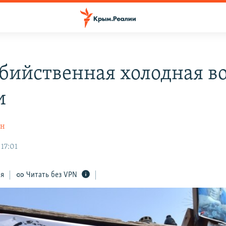
бийственная холодная в
и
ин
 17:01
ся
Читать без VPN