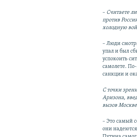
–
Считаете ли
против России
холодную вой
–
Люди смотря
упал и был сб
успокоить сит
самолете. По
санкции и ок
С точки зрен
Аризона, вве
вызов Москве
–
Это самый с
они надеются,
Путина самого