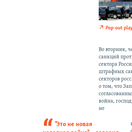
Pop-out pla
Во вторник, 
санкций прот
сектора Росс
штрафных сан
секторов рос
о том, что З
согласованный
война, господ
не
"Это не новая