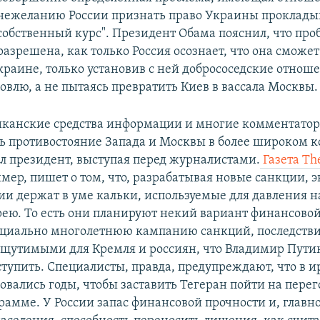
нежеланию России признать право Украины прокладыв
собственный курс". Президент Обама пояснил, что про
разрешена, как только Россия осознает, что она сможет
краине, только установив с ней добрососедские отнош
овлю, а не пытаясь превратить Киев в вассала Москвы.
канские средства информации и многие комментато
ь противостояние Запада и Москвы в более широком к
ил президент, выступая перед журналистами.
Газета The
имер, пишет о том, что, разрабатывая новые санкции, 
и держат в уме кальки, используемые для давления н
ею. То есть они планируют некий вариант финансово
нциально многолетнюю кампанию санкций, последстви
 ощутимыми для Кремля и россиян, что Владимир Путин
тупить. Специалисты, правда, предупреждают, что в 
овались годы, чтобы заставить Тегеран пойти на перег
амме. У России запас финансовой прочности и, главно