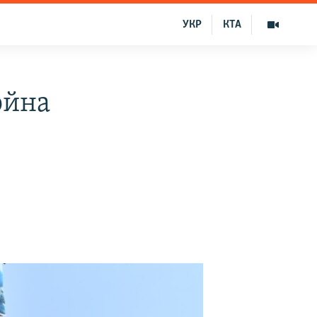
УКР
КТА
ойна