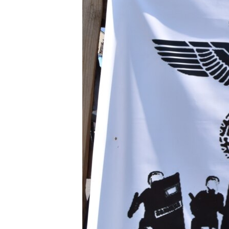
ПОБЕДИТЕЛЕЙ НЕ СУДЯТ?
КРЫМ.НЕПОКОРЕННЫЙ
ELIFBE
УКРАИНСКАЯ ПРОБЛЕМА КРЫМА