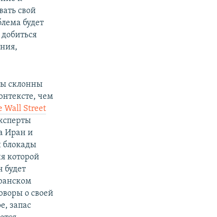
ать свой
блема будет
 добиться
ения,
ры склонны
онтексте, чем
 Wall Street
эксперты
а Иран и
й блокады
я которой
 будет
иранском
оворы о своей
е, запас