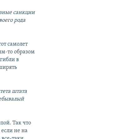
езные санкции
воего рода
тот самолет
ким-то образом
огибли в
сширять
тета штата
небывалый
пой. Так что
 если не на
 все-таки