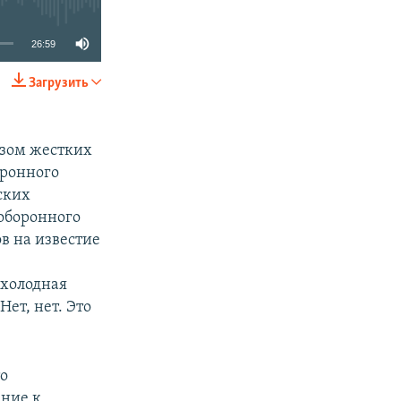
26:59
Загрузить
SHARE
юзом жестких
оронного
ских
оборонного
в на известие
 холодная
Нет, нет. Это
то
ние к