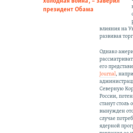
холодная война", – заверил
президент Обама
влияния на У
развивая торг
Однако амери
рассматриват
его представ
Journal
, напр
администраци
Северную Кор
России, поте
станут столь
вынужден отс
случае потреб
ядерной прогр