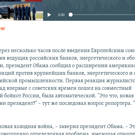
0:00
yer
EMBED
через несколько часов после введения Европейским со
ив ведущих российских банков, энергетического и об
ии, президент Обама сообщил о расширении американ
кций против крупнейших банков, энергетического и 
сийской промышленности. Первая реакция журналисто
апад впервые с советских времен пошел на совместный
 бойкот России, была автоматической. "Это что, новая
ин президент?" – тут же последовал вопрос репортера. "
новая холодная война, – заверил президент Обама. – Э
совершенно определенная проблема, имеющая отноше