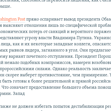
населения, способность переносить лишения, как счита
выше.
shington Post
прямо оспаривает вывод президента Обам
ия выясняют отношения лишь по специфической пробл
кономических потерь от санкций и вероятного пораже
редставляют угрозу власти Владимира Путина. Украин
лица, как и их некоторые западные коллеги, опасают
мых рывков лидера, загнанного в угол. Они предлагаю
 ему вариант почетного отступления. Президент Поро
й немало подобных компромиссов, намерен возобнов
 пророссийскими силами. Однако реальность заключает
ин скорее выберет противостояние, чем примирение. 
 быть готовы к более решительной и прямой российс
 Что означает предоставление большего объема помо
рмии. Запад
также не должен избегать попыток дестабилизации р