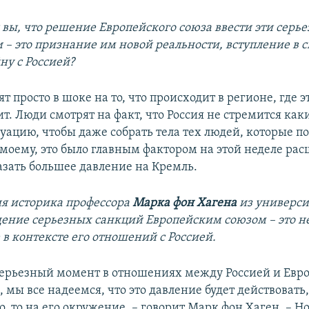
 вы, что решение Европейского союза ввести эти серь
 – это признание им новой реальности, вступление в с
ну с Россией?
т просто в шоке на то, что происходит в регионе, где э
ит. Люди смотрят на факт, что Россия не стремится ка
уацию, чтобы даже собрать тела тех людей, которые п
-моему, это было главным фактором на этой неделе ра
азать большее давление на Кремль.
ия историка профессора
Марка фон Хагена
из универси
дение серьезных санкций Европейским союзом – это 
 в контексте его отношений с Россией.
ерьезный момент в отношениях между Россией и Евро
 мы все надеемся, что это давление будет действовать,
, то на его окружение, – говорит Марк фон Хаген. – Но