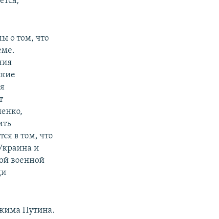
ется,
ы о том, что
еме.
ния
ские
ся
т
шенко,
ить
ся в том, что
Украина и
кой военной
щи
ежима Путина.