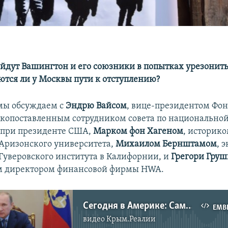
ойдут Вашингтон и его союзники в попытках урезонит
ются ли у Москвы пути к отступлению?
мы обсуждаем с
Эндрю Вайсом
, вице-президентом Фон
опоставленным сотрудником совета по национально
 при президенте США,
Марком фон Хагеном
, историко
Аризонского университета,
Михаилом Бернштамом
, 
Гуверовского института в Калифорнии, и
Грегори Груш
 директором финансовой фирмы HWA.
Сегодня в Америке: Самоубийственная для Кремля Холодная война
EMB
видео
Крым.Реалии
No media source currently available