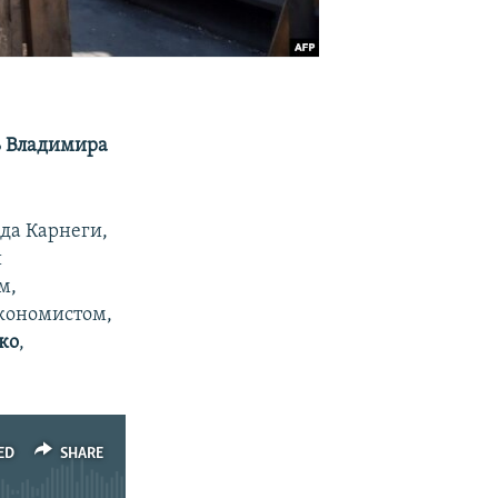
ь Владимира
да Карнеги,
й
м,
экономистом,
ко
,
ED
SHARE