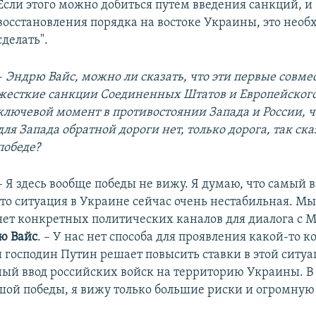
Если этого можно добиться путем введения санкций, и
восстановления порядка на востоке Украины, это необ
сделать".
–
Эндрю Вайс, можно ли сказать, что эти первые совме
жесткие санкции Соединенных Штатов и Европейского 
ключевой момент в противостоянии Запада и России, 
для Запада обратной дороги нет, только дорога, так ска
победе?
–
Я здесь вообще победы не вижу. Я думаю, что самый
что ситуация в Украине сейчас очень нестабильная. М
 нет конкретных политических каналов для диалога с М
ю Вайс
. – У нас нет способа для проявления какой-то 
и господин Путин решает повысить ставки в этой ситуа
ый ввод российских войск на территорию Украины. В 
шой победы, я вижу только большие риски и огромную