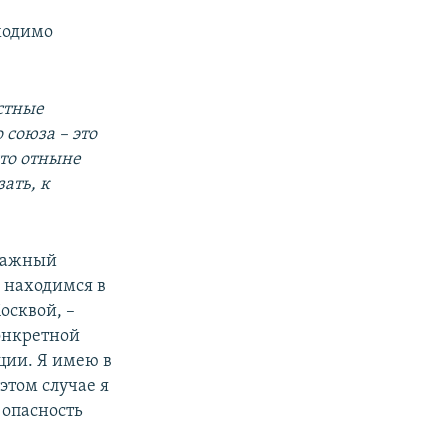
ходимо
стные
союза – это
что отныне
зать, к
 важный
ы находимся в
осквой, –
конкретной
ции. Я имею в
этом случае я
 опасность