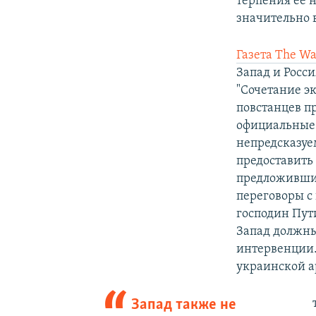
терпения ее 
значительно 
Газета The Wa
Запад и Росс
"Сочетание э
повстанцев п
официальные 
непредсказуе
предоставить
предложивши
переговоры с
господин Пут
Запад должны
интервенции.
украинской а
Запад также не