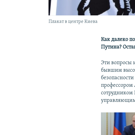
Плакат в центре Киева
Как далеко п
Путина? Оста
Эти вопросы 
бывшим высок
безопасности
профессором 
сотрудником 
управляющим