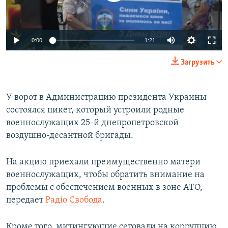
ПРИСОЕДИНЯЙТЕСЬ!
ПОБЕДИТЕЛЕЙ НЕ СУДЯТ?
КРЫМ.НЕПОКОРЕННЫЙ
0:00
1:21
ELIFBE
Загрузить
УКРАИНСКАЯ ПРОБЛЕМА КРЫМА
Все сайты RFE/RL
У ворот в Администрацию президента Украины
состоялся пикет, который устроили родные
военнослужащих 25-й днепропетровской
воздушно-десантной бригады.
На акцию приехали преимущественно матери
военнослужащих, чтобы обратить внимание на
проблемы с обеспечением военных в зоне АТО,
передает
Радiо Свобода
.
Кроме того, митингующие сетовали на коррупцию