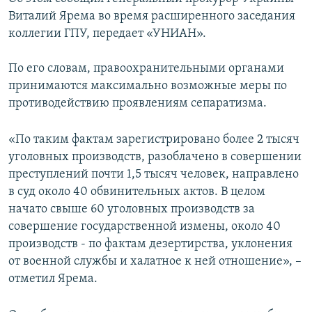
ПРИСОЕДИНЯЙТЕСЬ!
ПОБЕДИТЕЛЕЙ НЕ СУДЯТ?
Виталий Ярема во время расширенного заседания
коллегии ГПУ, передает «УНИАН».
КРЫМ.НЕПОКОРЕННЫЙ
ELIFBE
По его словам, правоохранительными органами
принимаются максимально возможные меры по
УКРАИНСКАЯ ПРОБЛЕМА КРЫМА
противодействию проявлениям сепаратизма.
Все сайты RFE/RL
«По таким фактам зарегистрировано более 2 тысяч
уголовных производств, разоблачено в совершении
преступлений почти 1,5 тысяч человек, направлено
в суд около 40 обвинительных актов. В целом
начато свыше 60 уголовных производств за
совершение государственной измены, около 40
производств - по фактам дезертирства, уклонения
от военной службы и халатное к ней отношение», –
отметил Ярема.