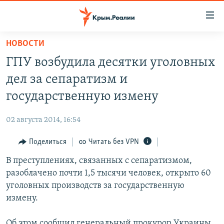
Доступность
ссылки
Вернуться
НОВОСТИ
к
НОВОСТИ
ГПУ возбудила десятки уголовных
основному
СПЕЦПРОЕКТЫ
содержанию
дел за сепаратизм и
ВОДА
Вернутся
ГРУЗ 200
государственную измену
к
ИСТОРИЯ
КАРТА ВОЕННЫХ ОБЪЕКТОВ КРЫМА
главной
02 августа 2014, 16:54
ЕЩЕ
11 ЛЕТ ОККУПАЦИИ КРЫМА. 11 ИСТОРИЙ СОПРОТИВЛЕНИЯ
навигации
Вернутся
Поделиться
Читать без VPN
РАДІО СВОБОДА
ИНТЕРАКТИВ
к
В преступлениях, связанных с сепаратизмом,
КАК ОБОЙТИ БЛОКИРОВКУ
ИНФОГРАФИКА
поиску
разоблачено почти 1,5 тысячи человек, открыто 60
ТЕЛЕПРОЕКТ КРЫМ.РЕАЛИИ
уголовных производств за государственную
Українською
измену.
СОВЕТЫ ПРАВОЗАЩИТНИКОВ
Qırımtatar
ПРОПАВШИЕ БЕЗ ВЕСТИ
Об этом сообщил генеральный прокурор Украины