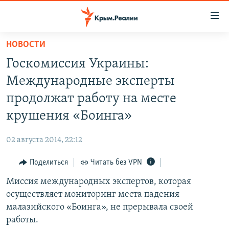
Доступность
ссылки
Вернуться
НОВОСТИ
к
НОВОСТИ
Госкомиссия Украины:
основному
СПЕЦПРОЕКТЫ
содержанию
Международные эксперты
ВОДА
Вернутся
ГРУЗ 200
продолжат работу на месте
к
ИСТОРИЯ
КАРТА ВОЕННЫХ ОБЪЕКТОВ КРЫМА
крушения «Боинга»
главной
ЕЩЕ
11 ЛЕТ ОККУПАЦИИ КРЫМА. 11 ИСТОРИЙ СОПРОТИВЛЕНИЯ
навигации
02 августа 2014, 22:12
Вернутся
РАДІО СВОБОДА
ИНТЕРАКТИВ
к
Поделиться
Читать без VPN
КАК ОБОЙТИ БЛОКИРОВКУ
ИНФОГРАФИКА
поиску
Миссия международных экспертов, которая
ТЕЛЕПРОЕКТ КРЫМ.РЕАЛИИ
Українською
осуществляет мониторинг места падения
СОВЕТЫ ПРАВОЗАЩИТНИКОВ
малазийского «Боинга», не прерывала своей
Qırımtatar
работы.
ПРОПАВШИЕ БЕЗ ВЕСТИ