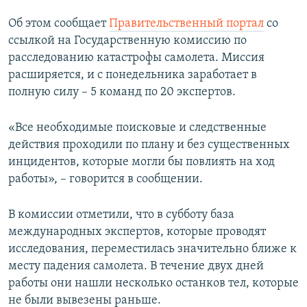
ПРИСОЕДИНЯЙТЕСЬ!
ПОБЕДИТЕЛЕЙ НЕ СУДЯТ?
Об этом сообщает
Правительственный портал
со
КРЫМ.НЕПОКОРЕННЫЙ
ссылкой на Государственную комиссию по
расследованию катастрофы самолета. Миссия
ELIFBE
расширяется, и с понедельника заработает в
УКРАИНСКАЯ ПРОБЛЕМА КРЫМА
полную силу – 5 команд по 20 экспертов.
Все сайты RFE/RL
«Все необходимые поисковые и следственные
действия проходили по плану и без существенных
инцидентов, которые могли бы повлиять на ход
работы», – говорится в сообщении.
В комиссии отметили, что в субботу база
международных экспертов, которые проводят
исследования, переместилась значительно ближе к
месту падения самолета. В течение двух дней
работы они нашли несколько останков тел, которые
не были вывезены раньше.