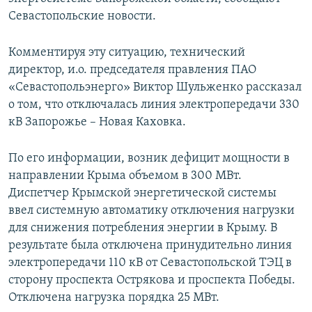
ПРИСОЕДИНЯЙТЕСЬ!
ПОБЕДИТЕЛЕЙ НЕ СУДЯТ?
Севастопольские новости.
КРЫМ.НЕПОКОРЕННЫЙ
Комментируя эту ситуацию, технический
ELIFBE
директор, и.о. председателя правления ПАО
«Севастопольэнерго» Виктор Шульженко рассказал
УКРАИНСКАЯ ПРОБЛЕМА КРЫМА
о том, что отключалась линия электропередачи 330
Все сайты RFE/RL
кВ Запорожье – Новая Каховка.
По его информации, возник дефицит мощности в
направлении Крыма объемом в 300 МВт.
Диспетчер Крымской энергетической системы
ввел системную автоматику отключения нагрузки
для снижения потребления энергии в Крыму. В
результате была отключена принудительно линия
электропередачи 110 кВ от Севастопольской ТЭЦ в
сторону проспекта Острякова и проспекта Победы.
Отключена нагрузка порядка 25 МВт.