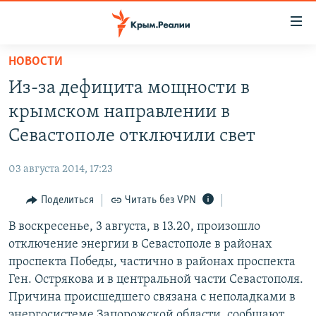
Доступность
ссылки
Вернуться
НОВОСТИ
к
НОВОСТИ
Из-за дефицита мощности в
основному
СПЕЦПРОЕКТЫ
содержанию
крымском направлении в
ВОДА
Вернутся
ГРУЗ 200
Севастополе отключили свет
к
ИСТОРИЯ
КАРТА ВОЕННЫХ ОБЪЕКТОВ КРЫМА
главной
03 августа 2014, 17:23
ЕЩЕ
11 ЛЕТ ОККУПАЦИИ КРЫМА. 11 ИСТОРИЙ СОПРОТИВЛЕНИЯ
навигации
Вернутся
Поделиться
Читать без VPN
РАДІО СВОБОДА
ИНТЕРАКТИВ
к
В воскресенье, 3 августа, в 13.20, произошло
КАК ОБОЙТИ БЛОКИРОВКУ
ИНФОГРАФИКА
поиску
отключение энергии в Севастополе в районах
ТЕЛЕПРОЕКТ КРЫМ.РЕАЛИИ
проспекта Победы, частично в районах проспекта
Українською
Ген. Острякова и в центральной части Севастополя.
СОВЕТЫ ПРАВОЗАЩИТНИКОВ
Qırımtatar
Причина происшедшего связана с неполадками в
ПРОПАВШИЕ БЕЗ ВЕСТИ
энергосистеме Запорожской области, сообщают