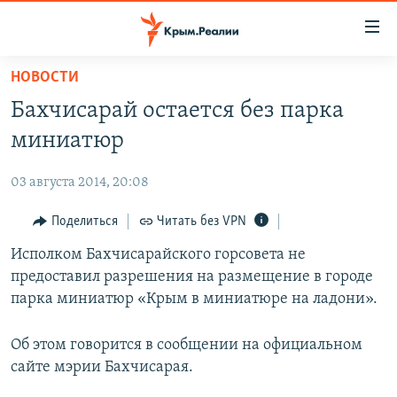
Доступность
ссылки
Вернуться
НОВОСТИ
к
НОВОСТИ
Бахчисарай остается без парка
основному
СПЕЦПРОЕКТЫ
содержанию
миниатюр
ВОДА
Вернутся
ГРУЗ 200
к
03 августа 2014, 20:08
ИСТОРИЯ
КАРТА ВОЕННЫХ ОБЪЕКТОВ КРЫМА
главной
ЕЩЕ
Поделиться
Читать без VPN
11 ЛЕТ ОККУПАЦИИ КРЫМА. 11 ИСТОРИЙ СОПРОТИВЛЕНИЯ
навигации
Вернутся
РАДІО СВОБОДА
Исполком Бахчисарайского горсовета не
ИНТЕРАКТИВ
к
предоставил разрешения на размещение в городе
КАК ОБОЙТИ БЛОКИРОВКУ
ИНФОГРАФИКА
поиску
парка миниатюр «Крым в миниатюре на ладони».
ТЕЛЕПРОЕКТ КРЫМ.РЕАЛИИ
Українською
Об этом говорится в сообщении на официальном
СОВЕТЫ ПРАВОЗАЩИТНИКОВ
Qırımtatar
сайте мэрии Бахчисарая.
ПРОПАВШИЕ БЕЗ ВЕСТИ