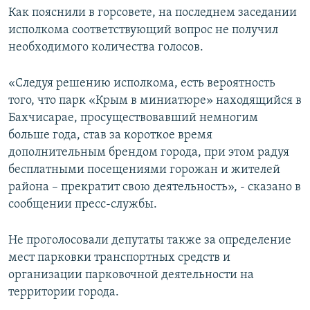
Как пояснили в горсовете, на последнем заседании
ПРИСОЕДИНЯЙТЕСЬ!
ПОБЕДИТЕЛЕЙ НЕ СУДЯТ?
исполкома соответствующий вопрос не получил
КРЫМ.НЕПОКОРЕННЫЙ
необходимого количества голосов.
ELIFBE
«Следуя решению исполкома, есть вероятность
УКРАИНСКАЯ ПРОБЛЕМА КРЫМА
того, что парк «Крым в миниатюре» находящийся в
Все сайты RFE/RL
Бахчисарае, просуществовавший немногим
больше года, став за короткое время
дополнительным брендом города, при этом радуя
бесплатными посещениями горожан и жителей
района – прекратит свою деятельность», - сказано в
сообщении пресс-службы.
Не проголосовали депутаты также за определение
мест парковки транспортных средств и
организации парковочной деятельности на
территории города.