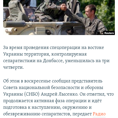
ПРИСОЕДИНЯЙТЕСЬ!
ПОБЕДИТЕЛЕЙ НЕ СУДЯТ?
КРЫМ.НЕПОКОРЕННЫЙ
ELIFBE
УКРАИНСКАЯ ПРОБЛЕМА КРЫМА
Все сайты RFE/RL
За время проведения спецоперации на востоке
Украины территория, контролируемая
сепаратистами на Донбассе, уменьшилась на три
четверти.
Об этом в воскресенье сообщил представитель
Совета национальной безопасности и обороны
Украины (СНБО) Андрей Лысенко. Он отметил, что
продолжается активная фаза операции и идёт
подготовка к наступлению, окружению и
обезвреживанию сепаратистов, передает
Радио