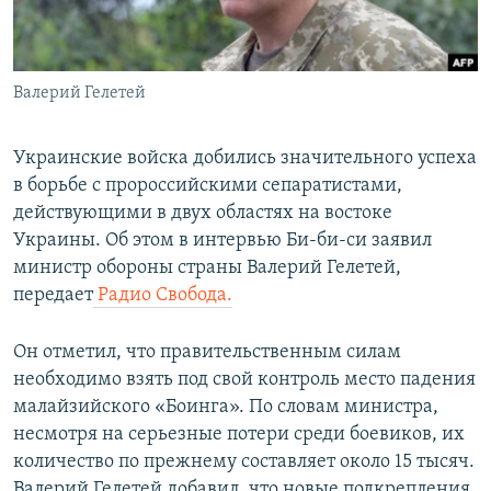
ПРИСОЕДИНЯЙТЕСЬ!
ПОБЕДИТЕЛЕЙ НЕ СУДЯТ?
КРЫМ.НЕПОКОРЕННЫЙ
Валерий Гелетей
ELIFBE
УКРАИНСКАЯ ПРОБЛЕМА КРЫМА
Украинские войска добились значительного успеха
Все сайты RFE/RL
в борьбе с пророссийскими сепаратистами,
действующими в двух областях на востоке
Украины. Об этом в интервью Би-би-си заявил
министр обороны страны Валерий Гелетей,
передает
Радио Свобода.
Он отметил, что правительственным силам
необходимо взять под свой контроль место падения
малайзийского «Боинга». По словам министра,
несмотря на серьезные потери среди боевиков, их
количество по прежнему составляет около 15 тысяч.
Валерий Гелетей добавил, что новые подкрепления