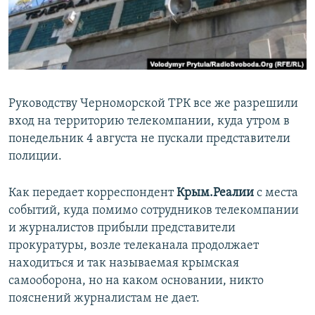
ПРИСОЕДИНЯЙТЕСЬ!
ПОБЕДИТЕЛЕЙ НЕ СУДЯТ?
КРЫМ.НЕПОКОРЕННЫЙ
ELIFBE
УКРАИНСКАЯ ПРОБЛЕМА КРЫМА
Руководству Черноморской ТРК все же разрешили
Все сайты RFE/RL
вход на территорию телекомпании, куда утром в
понедельник 4 августа не пускали представители
полиции.
Как передает корреспондент
Крым.Реалии
с места
событий, куда помимо сотрудников телекомпании
и журналистов прибыли представители
прокуратуры, возле телеканала продолжает
находиться и так называемая крымская
самооборона, но на каком основании, никто
пояснений журналистам не дает.