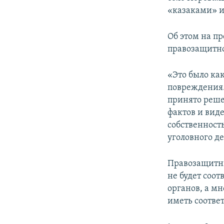
ПОБЕДИТЕЛЕЙ НЕ СУДЯТ?
«казаками» и
КРЫМ.НЕПОКОРЕННЫЙ
Об этом на п
ELIFBE
правозащитно
УКРАИНСКАЯ ПРОБЛЕМА КРЫМА
«Это было ка
повреждения. 
принято решен
фактов и виде
собственност
уголовного де
Правозащитни
не будет соо
органов, а м
иметь соотве