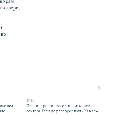
 в храм
ав двери,
жбы
ено
17:10
вы: под
Израиль решил восстановить часть
зле
сектора Газы до разоружения «Хамас»