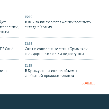
15:10
бует
В ВСУ заявили о поражении военного
нирований,
склада в Крыму
еньги
13:33
НПЗ Saudi
Сайт и социальные сети «Крымской
солидарности» стали недоступны
11:18
е за
В Крыму снова снизят объемы
свободной продажи топлива
БОЛЬШЕ