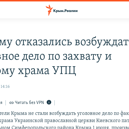
му отказались возбуждат
ное дело по захвату и
ому храма УПЦ
 14:16
ся
Читать без VPN
ели Крыма не стали возбуждать уголовное дело по фак
храма Украинской православной церкви Киевского пат
ьном Симферопольского района Крыма 1 июня, произ