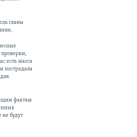
ель главы
пник.
елесные
м проверки,
ас есть масса
 и пострадала
 для
иющим фактам
венных
 не будут