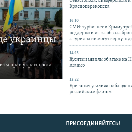
Севастополя, Симферополя и
Красноперекопска
16:10
СМИ: турбизнес в Крыму тре
поддержки из-за обвала бро
где украинцы
а туристы не могут вернуть д
14:15
Хуситы заявили об атаке на 
щиты прав украинской
Aramco
12:22
Британия усилила наблюдени
российским флотом
ПРИСОЕДИНЯЙТЕСЬ!