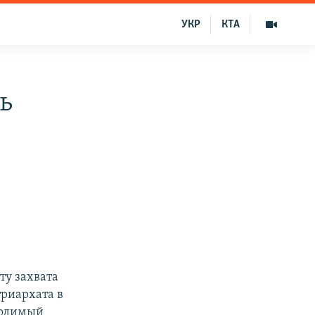
УКР
КТА
ь
ту захвата
риархата в
водимый