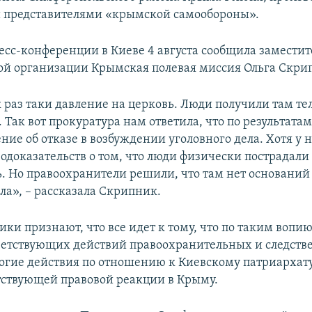
 представителями «крымской самообороны».
ресс-конференции в Киеве 4 августа сообщила заместит
й организации Крымская полевая миссия Ольга Скри
к раз таки давление на церковь. Люди получили там т
Так вот прокуратура нам ответила, что по результата
ие об отказе в возбуждении уголовного дела. Хотя у н
одоказательств о том, что люди физически пострадали
ь. Но правоохранители решили, что там нет оснований
ла», – рассказала Скрипник.
ки признают, что все идет к тому, что по таким воп
тветствующих действий правоохранительных и следст
ногие действия по отношению к Киевскому патриархату
тствующей правовой реакции в Крыму.