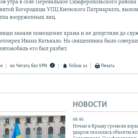
сов утра в селе Перевальное Симферопольского района
вятой Богородицы УПЦ Киевского Патриархата, вылом
уппа вооруженных лиц.
люди заняли помещение храма и не допустили до слу
ротоирея Ивана Катькало. На священника было соверш
автомобиль его был разбит.
ся
Читать без VPN
Follow us
Печать
НОВОСТИ
08:46
Ночью в Крыму гремели взры
ударом оказались объекты во