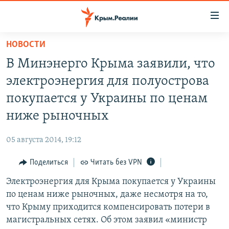
Доступность
ссылки
Вернуться
НОВОСТИ
к
НОВОСТИ
В Минэнерго Крыма заявили, что
основному
СПЕЦПРОЕКТЫ
содержанию
электроэнергия для полуострова
ВОДА
Вернутся
ГРУЗ 200
покупается у Украины по ценам
к
ИСТОРИЯ
КАРТА ВОЕННЫХ ОБЪЕКТОВ КРЫМА
ниже рыночных
главной
ЕЩЕ
11 ЛЕТ ОККУПАЦИИ КРЫМА. 11 ИСТОРИЙ СОПРОТИВЛЕНИЯ
навигации
05 августа 2014, 19:12
Вернутся
РАДІО СВОБОДА
ИНТЕРАКТИВ
к
Поделиться
Читать без VPN
КАК ОБОЙТИ БЛОКИРОВКУ
ИНФОГРАФИКА
поиску
Электроэнергия для Крыма покупается у Украины
ТЕЛЕПРОЕКТ КРЫМ.РЕАЛИИ
Українською
по ценам ниже рыночных, даже несмотря на то,
СОВЕТЫ ПРАВОЗАЩИТНИКОВ
что Крыму приходится компенсировать потери в
Qırımtatar
магистральных сетях. Об этом заявил «министр
ПРОПАВШИЕ БЕЗ ВЕСТИ