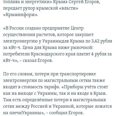
топлива и энергетики» Крыма Сергей Егоров,
ПРИСОЕДИНЯЙТЕСЬ!
ПОБЕДИТЕЛЕЙ НЕ СУДЯТ?
передает рупор крымской «власти»
КРЫМ.НЕПОКОРЕННЫЙ
«Крыминформ».
ELIFBE
«В России создано предприятие Центр
УКРАИНСКАЯ ПРОБЛЕМА КРЫМА
осуществления расчетов, которое закупает
Все сайты RFE/RL
электроэнергию у Украиныдля Крыма по 3,42 рубля
за кВт-ч. Цена для Крыма ниже рыночной:
потребители Краснодарского края платят 4 рубля за
кВт-ч», – сказал Егоров.
По его словам, потери при транспортировке
электроэнергии по магистральным сетям также
входят в стоимость тарифа. «Приборы учёта стоят
как на выходе с Украины, так и на входе в Крым.
Там есть определённые потери в магистральных
сетях между Россией и Украиной, которые ложатся
на плечиУкраины», – сообщил Егоров.