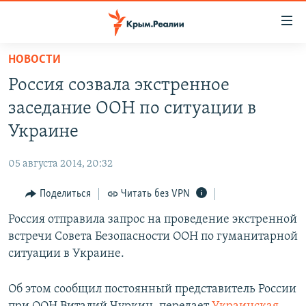
Доступность
ссылки
Вернуться
НОВОСТИ
к
НОВОСТИ
Россия созвала экстренное
основному
СПЕЦПРОЕКТЫ
содержанию
заседание ООН по ситуации в
ВОДА
Вернутся
ГРУЗ 200
Украине
к
ИСТОРИЯ
КАРТА ВОЕННЫХ ОБЪЕКТОВ КРЫМА
главной
05 августа 2014, 20:32
ЕЩЕ
11 ЛЕТ ОККУПАЦИИ КРЫМА. 11 ИСТОРИЙ СОПРОТИВЛЕНИЯ
навигации
Вернутся
Поделиться
Читать без VPN
РАДІО СВОБОДА
ИНТЕРАКТИВ
к
Россия отправила запрос на проведение экстренной
КАК ОБОЙТИ БЛОКИРОВКУ
ИНФОГРАФИКА
поиску
встречи Совета Безопасности ООН по гуманитарной
ТЕЛЕПРОЕКТ КРЫМ.РЕАЛИИ
ситуации в Украине.
Українською
СОВЕТЫ ПРАВОЗАЩИТНИКОВ
Qırımtatar
Об этом сообщил постоянный представитель России
ПРОПАВШИЕ БЕЗ ВЕСТИ