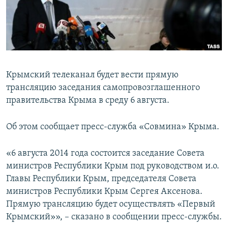
ПРИСОЕДИНЯЙТЕСЬ!
ПОБЕДИТЕЛЕЙ НЕ СУДЯТ?
КРЫМ.НЕПОКОРЕННЫЙ
ELIFBE
УКРАИНСКАЯ ПРОБЛЕМА КРЫМА
Крымский телеканал будет вести прямую
Все сайты RFE/RL
трансляцию заседания самопровозглашенного
правительства Крыма в среду 6 августа.
Об этом сообщает пресс-служба «Совмина» Крыма.
«6 августа 2014 года состоится заседание Совета
министров Республики Крым под руководством и.о.
Главы Республики Крым, председателя Совета
министров Республики Крым Сергея Аксенова.
Прямую трансляцию будет осуществлять «Первый
Крымский»», – сказано в сообщении пресс-службы.